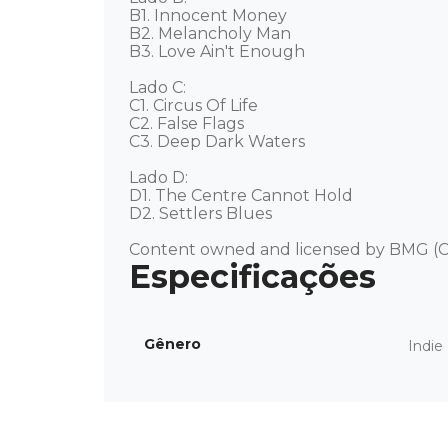
B1. Innocent Money 

B2. Melancholy Man 

B3. Love Ain't Enough 

Lado C: 

C1. Circus Of Life 

C2. False Flags 

C3. Deep Dark Waters 

Lado D: 

D1. The Centre Cannot Hold

D2. Settlers Blues 

Content owned and licensed by BMG (C
Gênero
Indie