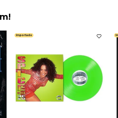
ém!
Importado
I