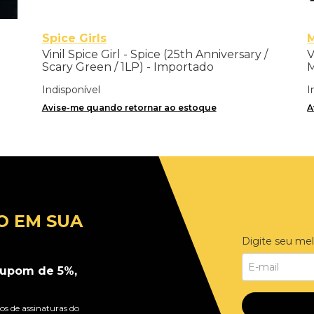
Spice Girls
Vinil Spice Girl - Spice (25th Anniversary /
V
Scary Green / 1LP) - Importado
M
Indisponível
I
Avise-me quando retornar ao estoque
A
O EM SUA
Digite seu mel
upom de 5%,
s de assinaturas do