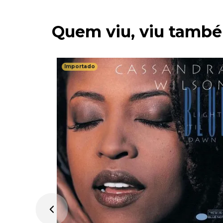
Quem viu, viu tamb
Importado
n -