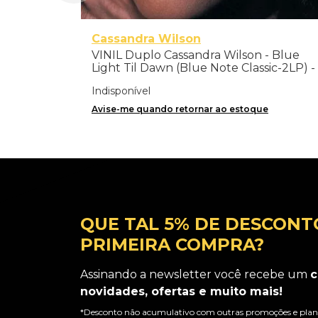
Cassandra Wilson
VINIL Duplo Cassandra Wilson - Blue
Light Til Dawn (Blue Note Classic-2LP) -
Importado
Indisponível
Avise-me quando retornar ao estoque
QUE TAL 5% DE DESCONT
PRIMEIRA COMPRA?
Assinando a newsletter você recebe um
c
novidades, ofertas e muito mais!
*Desconto não acumulativo com outras promoções e plano