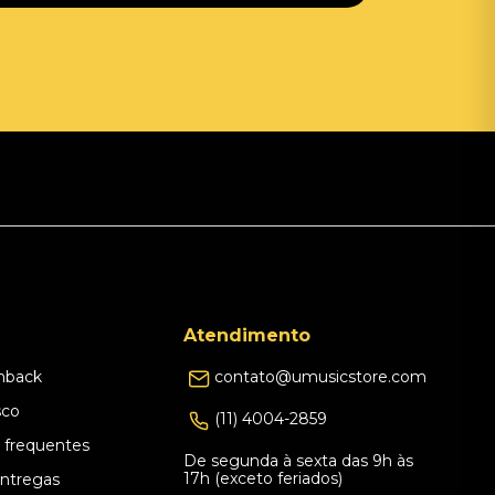
Atendimento
hback
contato@umusicstore.com
sco
(11) 4004-2859
 frequentes
De segunda à sexta das 9h às
17h (exceto feriados)
Entregas