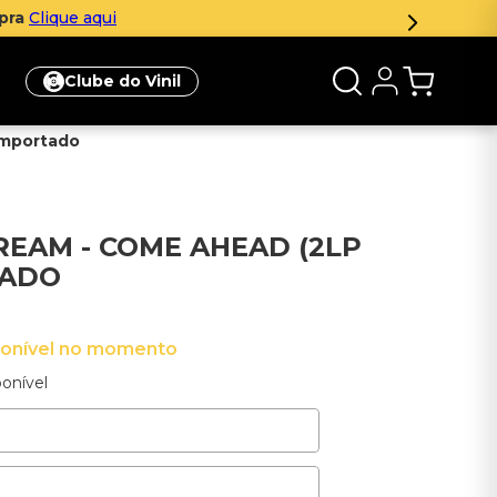
qui
Clube do Vinil
 Importado
REAM - COME AHEAD (2LP
TADO
ponível no momento
onível