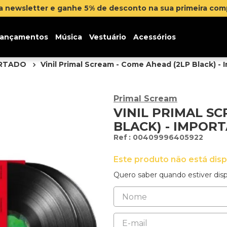
er e ganhe 5% de desconto na sua primeira compra
Clique a
ançamentos
Música
Vestuário
Acessórios
ORTADO
Vinil Primal Scream - Come Ahead (2LP Black) -
Primal Scream
VINIL PRIMAL SC
BLACK) - IMPOR
:
00409996405922
Este produto não está dis
Quero saber quando estiver disp