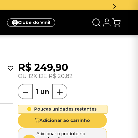
r e ganhe 5% de desconto na sua primeira compra
Clique aq
Clube do Vinil
R$
249
,
90
12
R$
20
,
82
－
＋
Poucas unidades restantes
Adicionar ao carrinho
Adicionar o produto no