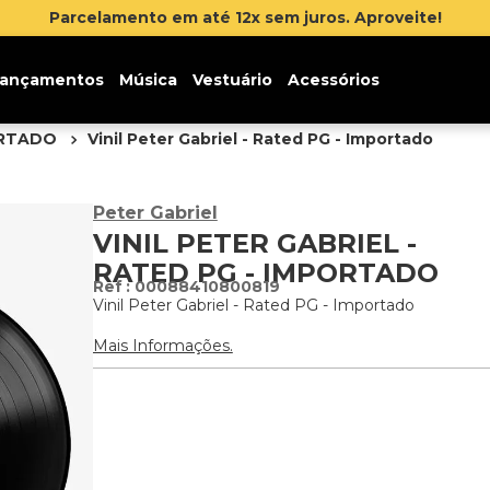
Inscreva-se na newslette
ançamentos
Música
Vestuário
Acessórios
ORTADO
Vinil Peter Gabriel - Rated PG - Importado
Peter Gabriel
VINIL PETER GABRIEL -
RATED PG - IMPORTADO
:
00088410800819
Vinil Peter Gabriel - Rated PG - Importado
Mais Informações.