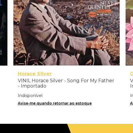
Horace Silver
G
VINIL Horace Silver - Song For My Father
V
- Importado
I
Indisponível
I
Avise-me quando retornar ao estoque
A