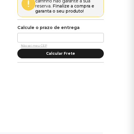
carrinho não garante a sua
reserva.
Finalize a compra e
garanta o seu produto!
Não sei meu CEP