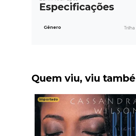
Gênero
Trilh
Quem viu, viu tamb
Importado
amas) -