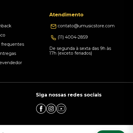
Atendimento
hback
contato@umusicstore.com
sco
(11) 4004-2859
 frequentes
De segunda à sexta das 9h às
17h (exceto feriados)
Entregas
evendedor
Siga nossas redes sociais