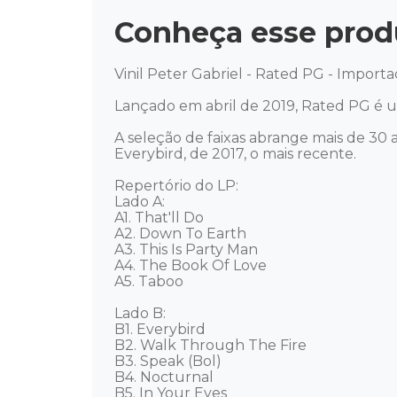
Conheça esse prod
Vinil Peter Gabriel - Rated PG - Importa
Lançado em abril de 2019, Rated PG é um
A seleção de faixas abrange mais de 30 
Everybird, de 2017, o mais recente.

Repertório do LP: 

Lado A: 

A1. That'll Do

A2. Down To Earth

A3. This Is Party Man

A4. The Book Of Love

A5. Taboo

Lado B: 

B1. Everybird

B2. Walk Through The Fire

B3. Speak (Bol)

B4. Nocturnal

B5. In Your Eyes