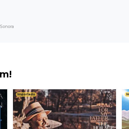
a Sonora
ém!
Importado
I