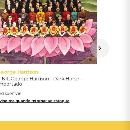
Avise-me qu
eorge Harrison
INIL George Harrison - Dark Horse -
mportado
ndisponível
vise-me quando retornar ao estoque