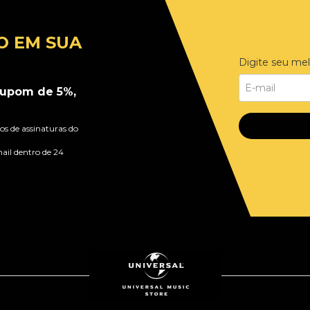
O EM SUA
Digite seu mel
upom de 5%,
s de assinaturas do
ail dentro de 24