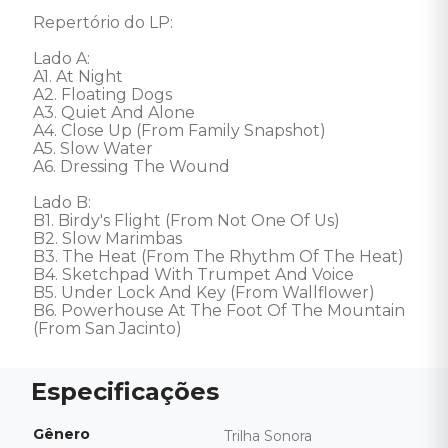
Repertório do LP: 

Lado A: 

A1. At Night

A2. Floating Dogs

A3. Quiet And Alone

A4. Close Up (From Family Snapshot)

A5. Slow Water

A6. Dressing The Wound

Lado B: 

B1. Birdy's Flight (From Not One Of Us)

B2. Slow Marimbas

B3. The Heat (From The Rhythm Of The Heat)

B4. Sketchpad With Trumpet And Voice

B5. Under Lock And Key (From Wallflower)

B6. Powerhouse At The Foot Of The Mountain 
(From San Jacinto)
Gênero
Trilha Sonora