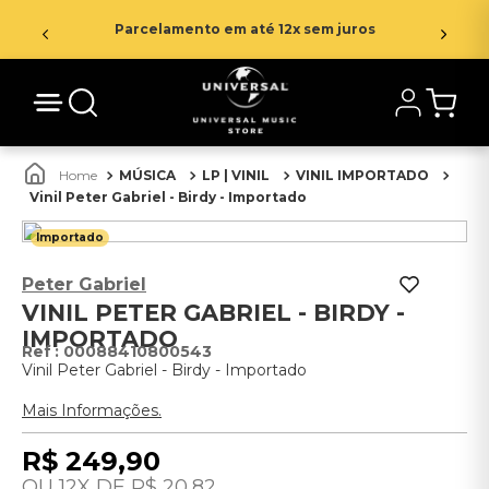
Parcelamento em até 12x sem juros
MÚSICA
LP | VINIL
VINIL IMPORTADO
Vinil Peter Gabriel - Birdy - Importado
Importado
Peter Gabriel
VINIL PETER GABRIEL - BIRDY -
IMPORTADO
:
00088410800543
Vinil Peter Gabriel - Birdy - Importado
Mais Informações.
R$
249
,
90
12
R$
20
,
82