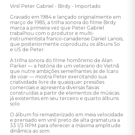
Vinil Peter Gabriel - Birdy - Importado 

Gravado em 1984 e lançado originalmente em 
março de 1985, a trilha sonora do filme Birdy 
marca a primeira vez que Peter Gabriel 
trabalhou com o produtor e multi-
instrumentista franco-canadense Daniel Lanois, 
que posteriormente coproduziu os álbuns So 
e US de Peter. 

A trilha sonora do filme homônimo de Alan 
Parker — a história de um veterano do Vietnã 
que nutre ambições semelhantes às de Ícaro 
de voar — mostra Peter exercitando sua 
criatividade livre de quaisquer pressões 
comerciais e apresenta diversas faixas 
construídas a partir de elementos de músicas 
já existentes em seu terceiro e quarto álbuns 
solo.

O álbum foi remasterizado em meia velocidade 
e prensado em vinil preto de alta gramatura a 
33 1/3 RPM para oferecer a máxima amplitude 
dinâmica ao som.  
