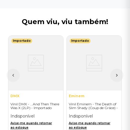
Quem viu, viu também!
Importado
Importado
T
a
V
B
I
I
A
a
DMX
Eminem
Vinil DMX - ...And Then There
Vinil Eminem - The Death of
Was X (2LP) - Importado
Slim Shady (Coup de Grâce) -
Exclusive/Crayon - Importado
Indisponível
Indisponível
Avise-me quando retornar
Avise-me quando retornar
ao estoque
ao estoque