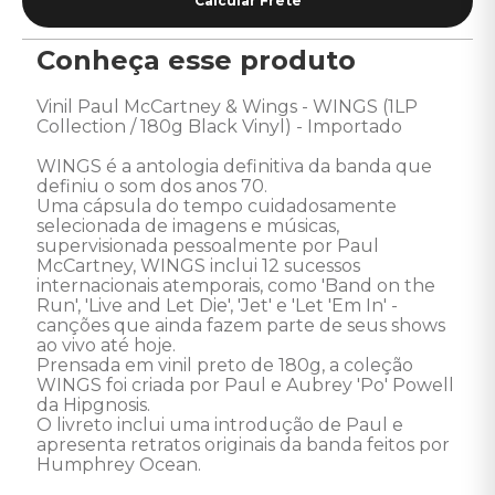
Conheça esse produto
Vinil Paul McCartney & Wings - WINGS (1LP 
Collection / 180g Black Vinyl) - Importado 

WINGS é a antologia definitiva da banda que 
definiu o som dos anos 70. 

Uma cápsula do tempo cuidadosamente 
selecionada de imagens e músicas, 
supervisionada pessoalmente por Paul 
McCartney, WINGS inclui 12 sucessos 
internacionais atemporais, como 'Band on the 
Run', 'Live and Let Die', 'Jet' e 'Let 'Em In' - 
canções que ainda fazem parte de seus shows 
ao vivo até hoje. 

Prensada em vinil preto de 180g, a coleção 
WINGS foi criada por Paul e Aubrey 'Po' Powell 
da Hipgnosis. 

O livreto inclui uma introdução de Paul e 
apresenta retratos originais da banda feitos por 
Humphrey Ocean.
