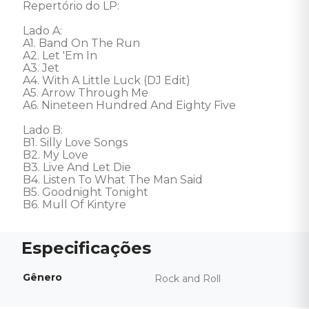
Repertório do LP: 

Lado A:

A1. Band On The Run

A2. Let 'Em In

A3. Jet

A4. With A Little Luck (DJ Edit)

A5. Arrow Through Me

A6. Nineteen Hundred And Eighty Five

Lado B: 

B1. Silly Love Songs

B2. My Love

B3. Live And Let Die

B4. Listen To What The Man Said

B5. Goodnight Tonight

B6. Mull Of Kintyre
Gênero
Rock and Roll