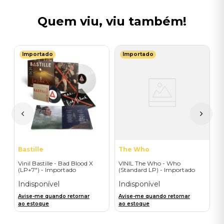
Quem viu, viu também!
Importado
Importado
T
a
V
C
I
A
a
Bastille
The Who
Vinil Bastille - Bad Blood X
VINIL The Who - Who
(LP+7") - Importado
(Standard LP) - Importado
Indisponível
Indisponível
Avise-me quando retornar
Avise-me quando retornar
ao estoque
ao estoque