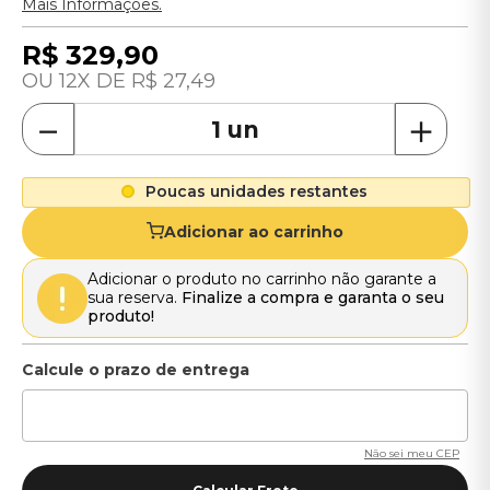
Mais Informações.
R$
329
,
90
12
R$
27
,
49
－
＋
Poucas unidades restantes
Adicionar ao carrinho
Adicionar o produto no carrinho não garante a
sua reserva.
Finalize a compra e garanta o seu
produto!
Não sei meu CEP