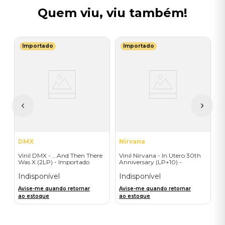
Quem viu, viu também!
Importado
Importado
T
a
V
B
I
I
A
a
DMX
Nirvana
Vinil DMX - ...And Then There
Vinil Nirvana - In Utero 30th
Was X (2LP) - Importado
Anniversary (LP+10) -
Importado
Indisponível
Indisponível
Avise-me quando retornar
Avise-me quando retornar
ao estoque
ao estoque