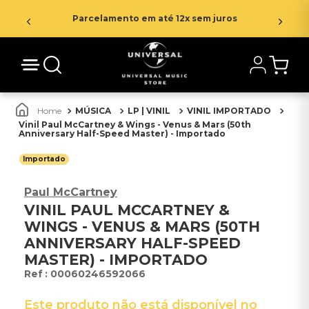
Parcelamento em até 12x sem juros
MÚSICA
LP | VINIL
VINIL IMPORTADO
Vinil Paul McCartney & Wings - Venus & Mars (50th
Anniversary Half-Speed Master) - Importado
Importado
Paul McCartney
VINIL PAUL MCCARTNEY &
WINGS - VENUS & MARS (50TH
ANNIVERSARY HALF-SPEED
MASTER) - IMPORTADO
:
00060246592066
Este produto não está disponível no