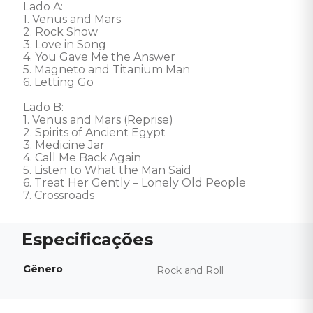
Lado A: 

1. Venus and Mars 

2. Rock Show 

3. Love in Song 

4. You Gave Me the Answer 

5. Magneto and Titanium Man 

6. Letting Go 

Lado B: 

1. Venus and Mars (Reprise) 

2. Spirits of Ancient Egypt 

3. Medicine Jar 

4. Call Me Back Again 

5. Listen to What the Man Said 

6. Treat Her Gently – Lonely Old People 

7. Crossroads
Gênero
Rock and Roll