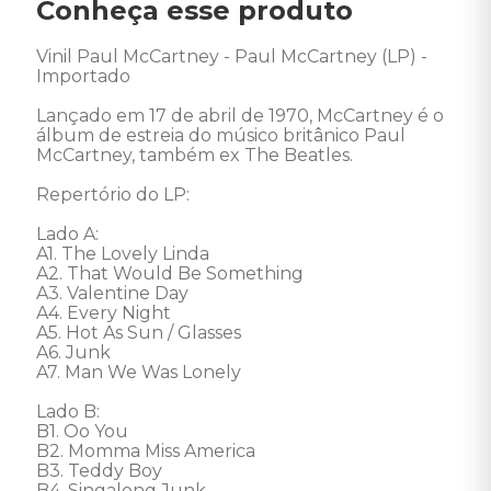
Conheça esse produto
Vinil Paul McCartney - Paul McCartney (LP) - 
Importado 

Lançado em 17 de abril de 1970, McCartney é o 
álbum de estreia do músico britânico Paul 
McCartney, também ex The Beatles. 

Repertório do LP: 

Lado A: 

A1. The Lovely Linda 

A2. That Would Be Something 

A3. Valentine Day 

A4. Every Night 

A5. Hot As Sun / Glasses 

A6. Junk 

A7. Man We Was Lonely 

Lado B: 

B1. Oo You 

B2. Momma Miss America 

B3. Teddy Boy 

B4. Singalong Junk 
