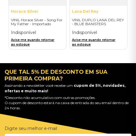
Horace Silver
Lana Del Rey
VINIL Horace Silver - Song For
VINIL DUPLO LANA DEL REY
My Father - Importado
- BLUE BANISTERS
(AMARELO TRANSPARENTE)
- IMPORTADO
Indisponível
Indisponível
Avise-me quando retornar
Avise-me quando retornar
ao estoque
ao estoque
QUE TAL 5% DE DESCONTO EM SUA
PRIMEIRA COMPRA?
Assinando a newsletter você recebe um
cupom de 5%, novidades,
ofertas e muito mais!
*Desconto não acumulativo com outras promoções.
O cupom de desconto estará na caixa de entrada do seu email dentro de
24 horas.
Digite seu melhor e-mail