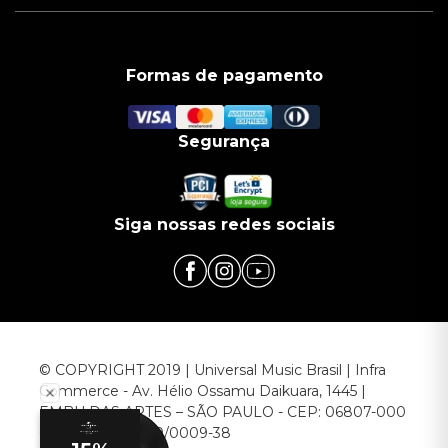
Formas de pagamento
Segurança
Siga nossas redes sociais
© COPYRIGHT 2019 | Universal Music Brasil | Infra
Commerce - Av. Hélio Ossamu Daikuara, 1445 |
EMBU DAS ARTES – SÃO PAULO - CEP: 06807-000
CNPJ: 00.952.789/0009-38