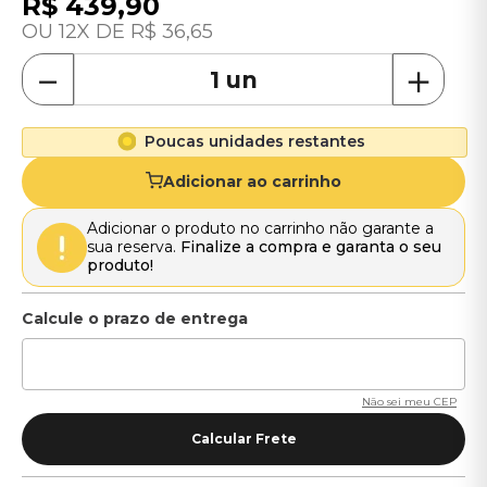
R$
439
,
90
12
R$
36
,
65
－
＋
Poucas unidades restantes
Adicionar ao carrinho
Adicionar o produto no carrinho não garante a
sua reserva.
Finalize a compra e garanta o seu
produto!
Não sei meu CEP