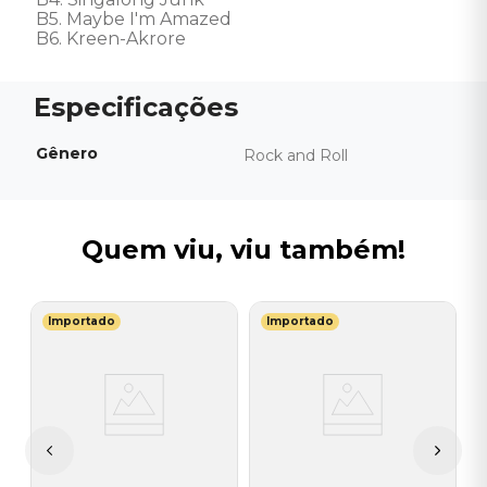
B5. Maybe I'm Amazed 

B6. Kreen-Akrore
Gênero
Rock and Roll
Quem viu, viu também!
Importado
Importado
H
V
do
L
L
T
I
A
a