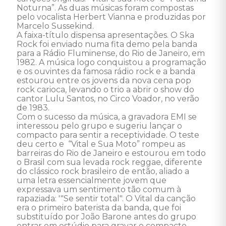
Noturna”. As duas músicas foram compostas 
pelo vocalista Herbert Vianna e produzidas por 
Marcelo Sussekind. 

A faixa-título dispensa apresentações. O Ska 
Rock foi enviado numa fita demo pela banda 
para a Rádio Fluminense, do Rio de Janeiro, em 
1982. A música logo conquistou a programação 
e os ouvintes da famosa rádio rock e a banda 
estourou entre os jovens da nova cena pop 
rock carioca, levando o trio a abrir o show do 
cantor Lulu Santos, no Circo Voador, no verão 
de 1983. 

Com o sucesso da música, a gravadora EMI se 
interessou pelo grupo e sugeriu lançar o 
compacto para sentir a receptividade. O teste 
deu certo e  “Vital e Sua Moto” rompeu as 
barreiras do Rio de Janeiro e estourou em todo 
o Brasil com sua levada rock reggae, diferente 
do clássico rock brasileiro de então, aliado a 
uma letra essencialmente jovem que 
expressava um sentimento tão comum à 
rapaziada: '"Se sentir total". O Vital da canção 
era o primeiro baterista da banda, que foi 
substituído por João Barone antes do grupo 
entrar em estúdio para gravar o compacto. 
