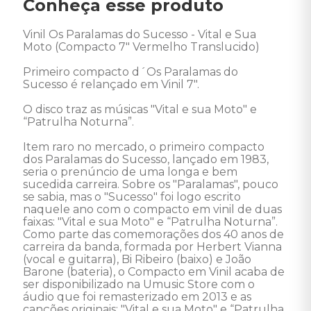
Conheça esse produto
Vinil Os Paralamas do Sucesso - Vital e Sua 
Moto (Compacto 7" Vermelho Translucido) 

Primeiro compacto d´Os Paralamas do 
Sucesso é relançado em Vinil 7". 

O disco traz as músicas "Vital e sua Moto" e 
“Patrulha Noturna”. 

Item raro no mercado, o primeiro compacto 
dos Paralamas do Sucesso, lançado em 1983, 
seria o prenúncio de uma longa e bem 
sucedida carreira. Sobre os "Paralamas", pouco 
se sabia, mas o "Sucesso" foi logo escrito 
naquele ano com o compacto em vinil de duas 
faixas: "Vital e sua Moto" e “Patrulha Noturna”.

Como parte das comemorações dos 40 anos de 
carreira da banda, formada por Herbert Vianna 
(vocal e guitarra), Bi Ribeiro (baixo) e João 
Barone (bateria), o Compacto em Vinil acaba de 
ser disponibilizado na Umusic Store com o 
áudio que foi remasterizado em 2013 e as 
canções originais: "Vital e sua Moto" e “Patrulha 