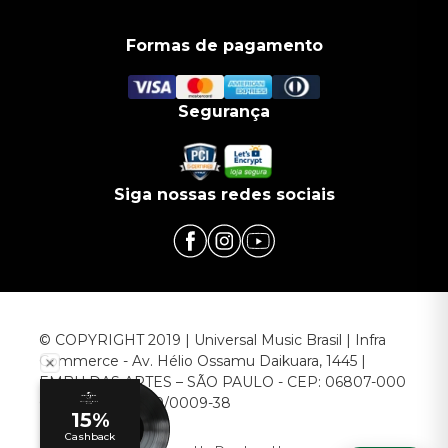
Formas de pagamento
Segurança
Siga nossas redes sociais
© COPYRIGHT 2019 | Universal Music Brasil | Infra
Commerce - Av. Hélio Ossamu Daikuara, 1445 |
EMBU DAS ARTES – SÃO PAULO - CEP: 06807-000
CNPJ: 00.952.789/0009-38