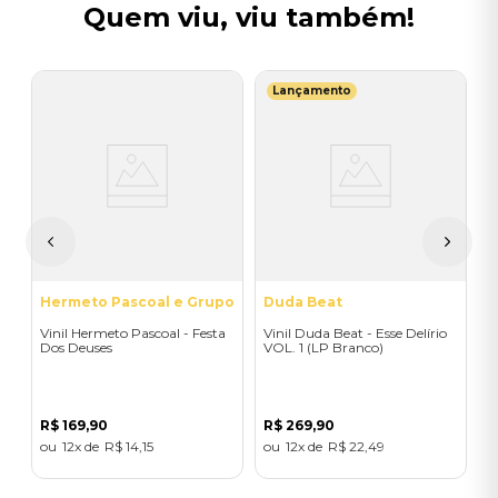
Quem viu, viu também!
Lançamento
E
V
E
R
Hermeto Pascoal e Grupo
Duda Beat
Vinil Hermeto Pascoal - Festa
Vinil Duda Beat - Esse Delírio
Dos Deuses
VOL. 1 (LP Branco)
R$
169
,
90
R$
269
,
90
12
R$
14
,
15
12
R$
22
,
49