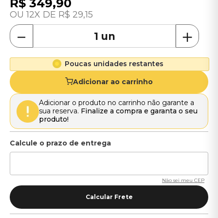
R$
349
,
90
12
R$
29
,
15
－
＋
Poucas unidades restantes
Adicionar ao carrinho
Adicionar o produto no carrinho não garante a
sua reserva.
Finalize a compra e garanta o seu
produto!
Não sei meu CEP