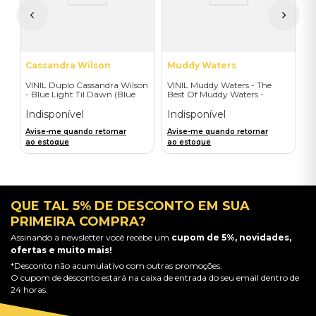
A
a
Cassandra Wilson
Muddy Waters
VINIL Duplo Cassandra Wilson
VINIL Muddy Waters - The
- Blue Light Til Dawn (Blue
Best Of Muddy Waters -
Note Classic-2LP) - Importado
Importado
Indisponível
Indisponível
Avise-me quando retornar
Avise-me quando retornar
ao estoque
ao estoque
QUE TAL 5% DE DESCONTO EM SUA
PRIMEIRA COMPRA?
Assinando a newsletter você recebe um
cupom de 5%, novidades,
ofertas e muito mais!
*Desconto não acumulativo com outras promoções.
O cupom de desconto estará na caixa de entrada do seu email dentro de
24 horas.