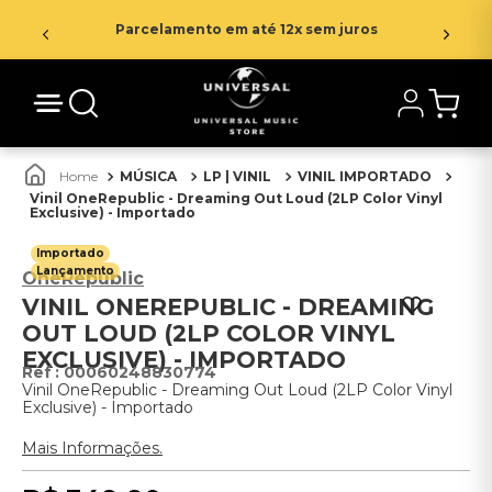
Parcelamento em até 12x sem juros
MÚSICA
LP | VINIL
VINIL IMPORTADO
Vinil OneRepublic - Dreaming Out Loud (2LP Color Vinyl
Exclusive) - Importado
Importado
Lançamento
OneRepublic
VINIL ONEREPUBLIC - DREAMING
OUT LOUD (2LP COLOR VINYL
EXCLUSIVE) - IMPORTADO
:
00060248830774
Vinil OneRepublic - Dreaming Out Loud (2LP Color Vinyl
Exclusive) - Importado
Mais Informações.