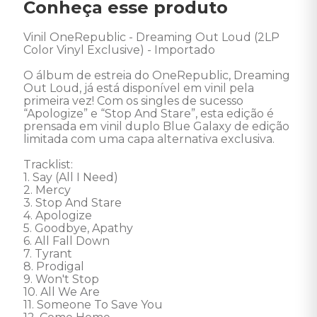
Conheça esse produto
Vinil OneRepublic - Dreaming Out Loud (2LP 
Color Vinyl Exclusive) - Importado 

O álbum de estreia do OneRepublic, Dreaming 
Out Loud, já está disponível em vinil pela 
primeira vez! Com os singles de sucesso 
“Apologize” e “Stop And Stare”, esta edição é 
prensada em vinil duplo Blue Galaxy de edição 
limitada com uma capa alternativa exclusiva.

Tracklist:

1. Say (All I Need)

2. Mercy

3. Stop And Stare

4. Apologize

5. Goodbye, Apathy

6. All Fall Down

7. Tyrant

8. Prodigal

9. Won't Stop

10. All We Are

11. Someone To Save You
