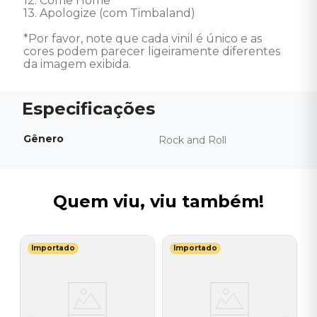
12. Come Home

13. Apologize (com Timbaland) 

*Por favor, note que cada vinil é único e as 
cores podem parecer ligeiramente diferentes 
da imagem exibida.
Gênero
Rock and Roll
Quem viu, viu também!
Importado
Importado
G
V
I
I