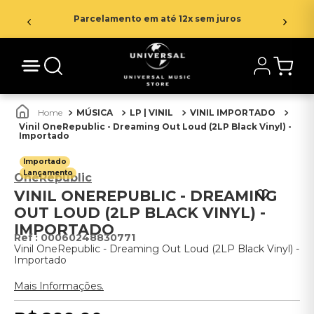
Parcelamento em até 12x sem juros
MÚSICA
LP | VINIL
VINIL IMPORTADO
Vinil OneRepublic - Dreaming Out Loud (2LP Black Vinyl) -
Importado
Importado
Lançamento
OneRepublic
VINIL ONEREPUBLIC - DREAMING
OUT LOUD (2LP BLACK VINYL) -
IMPORTADO
:
00060248830771
Vinil OneRepublic - Dreaming Out Loud (2LP Black Vinyl) -
Importado
Mais Informações.