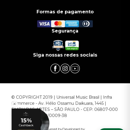
Formas de pagamento
Segurança
Siga nossas redes sociais
© COPYRIGHT 2019 | Universal Music Brasil | Infra
Commerce - Av. Hélio Ossamu Daikuara, 1445 |
EMBU DAS ARTES – SÃO PAULO - CEP: 06807-000
CNPJ: 00.952.789/0009-38
Powered by
Developed by