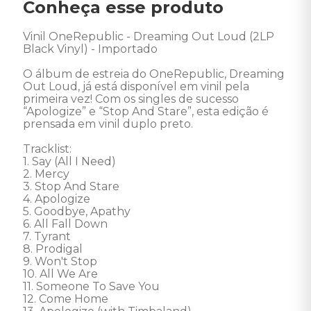
Conheça esse produto
Vinil OneRepublic - Dreaming Out Loud (2LP 
Black Vinyl) - Importado 

O álbum de estreia do OneRepublic, Dreaming 
Out Loud, já está disponível em vinil pela 
primeira vez! Com os singles de sucesso 
“Apologize” e “Stop And Stare”, esta edição é 
prensada em vinil duplo preto.

Tracklist: 

1. Say (All I Need)

2. Mercy

3. Stop And Stare

4. Apologize

5. Goodbye, Apathy

6. All Fall Down

7. Tyrant

8. Prodigal

9. Won't Stop

10. All We Are

11. Someone To Save You

12. Come Home
