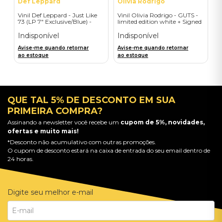
Def Leppard
Olivia Rodrigo
Vinil Def Leppard - Just Like
Vinil Olivia Rodrigo - GUTS -
73 (LP 7" Exclusive/Blue) -
limited edition white + Signed
Importado
Litho - Importado
Indisponível
Indisponível
Avise-me quando retornar
Avise-me quando retornar
ao estoque
ao estoque
QUE TAL 5% DE DESCONTO EM SUA
PRIMEIRA COMPRA?
Assinando a newsletter você recebe um
cupom de 5%, novidades,
ofertas e muito mais!
*Desconto não acumulativo com outras promoções.
O cupom de desconto estará na caixa de entrada do seu email dentro de
24 horas.
Digite seu melhor e-mail