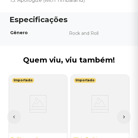
13. Apologize (with Timbaland)
Gênero
Rock and Roll
Quem viu, viu também!
Importado
Importado
B
s
V
I
I
A
a