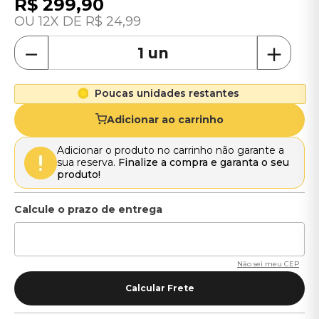
R$
299
,
90
12
R$
24
,
99
－
＋
Poucas unidades restantes
Adicionar ao carrinho
Adicionar o produto no carrinho não garante a
sua reserva.
Finalize a compra e garanta o seu
produto!
Não sei meu CEP