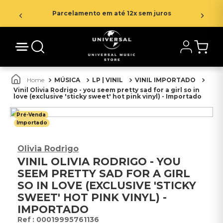
Parcelamento em até 12x sem juros
MÚSICA
LP | VINIL
VINIL IMPORTADO
Vinil Olivia Rodrigo - you seem pretty sad for a girl so in
love (exclusive 'sticky sweet' hot pink vinyl) - Importado
Pré-Venda
Importado
Olivia Rodrigo
VINIL OLIVIA RODRIGO - YOU
SEEM PRETTY SAD FOR A GIRL
SO IN LOVE (EXCLUSIVE 'STICKY
SWEET' HOT PINK VINYL) -
IMPORTADO
:
00019995761136