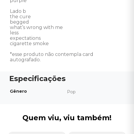
purple

Lado b

the cure

begged

what’s wrong with me

less

expectations

cigarette smoke

*esse produto não contempla card 
autografado.
Gênero
Pop
Quem viu, viu também!