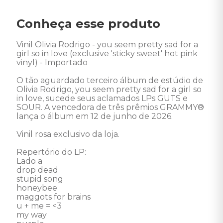
Conheça esse produto
Vinil Olivia Rodrigo - you seem pretty sad for a 
girl so in love (exclusive 'sticky sweet' hot pink 
vinyl) - Importado 

O tão aguardado terceiro álbum de estúdio de 
Olivia Rodrigo, you seem pretty sad for a girl so 
in love, sucede seus aclamados LPs GUTS e 
SOUR. A vencedora de três prêmios GRAMMY® 
lança o álbum em 12 de junho de 2026.

Vinil rosa exclusivo da loja. 

Repertório do LP:

Lado a

drop dead

stupid song

honeybee

maggots for brains

u + me = <3

my way
