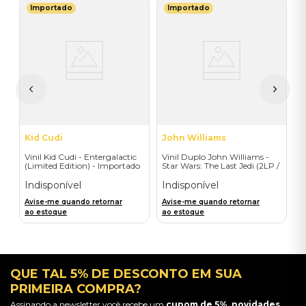
Importado
Importado
A
V
Y
I
I
A
a
Kid Cudi
John Williams
Vinil Kid Cudi - Entergalactic
Vinil Duplo John Williams -
(Limited Edition) - Importado
Star Wars: The Last Jedi (2LP /
Original M P Soundtrack) -
Importado
Indisponível
Indisponível
Avise-me quando retornar
Avise-me quando retornar
ao estoque
ao estoque
QUE TAL 5% DE DESCONTO EM SUA
PRIMEIRA COMPRA?
Assinando a newsletter você recebe um
cupom de 5%, novidades,