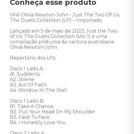
Conheça esse produto
Vinil Olivia Newton-John - Just The Two Of Us: 
The Duets Collection (LP) – Importado

Lançado em 5 de maio de 2023, Just the Two 
of Us: The Duets Collection (Vol. 1) é uma 
compilação póstuma da cantora australiana 
Olivia Newton-John. 

Repertório dos LPs:

Disco 1 Lado A: 

A1. Suddenly 

A2. Jolene 

A3. Act Of Faith 

A4. Window In The Wall 

Disco 1 Lado B: 

B1. Take A Chance 

B2. Put Your Head On My Shoulder 

B3. Face To Face 

B4. I Honestly Love You 

Disco 2 Lado A: 
