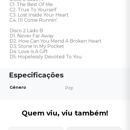
C1. The Best Of Me 

C2. True To Yourself 

C3. Lost Inside Your Heart 

C4. I’ll Come Runnin’ 

Disco 2 Lado B: 

D1. Never Far Away 

D2. How Can You Mend A Broken Heart 

D3. Stone In My Pocket 

D4. Love Is A Gift 

D5. Hopelessly Devoted To You
Gênero
Pop
Quem viu, viu também!