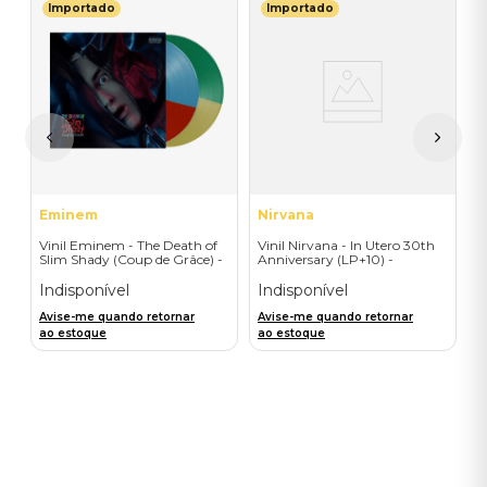
Importado
Importado
E
V
-
S
E
I
A
a
Eminem
Nirvana
Vinil Eminem - The Death of
Vinil Nirvana - In Utero 30th
Slim Shady (Coup de Grâce) -
Anniversary (LP+10) -
Exclusive/Crayon - Importado
Importado
Indisponível
Indisponível
Avise-me quando retornar
Avise-me quando retornar
ao estoque
ao estoque