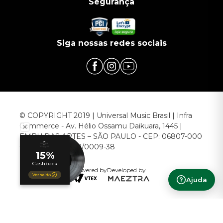
Segurança
Siga nossas redes sociais
© COPYRIGHT 2019 | Universal Music Brasil | Infra
Commerce - Av. Hélio Ossamu Daikuara, 1445 |
EMBU DAS ARTES – SÃO PAULO - CEP: 06807-000
CNPJ: 00.952.789/0009-38
Powered by
Developed by
Ajuda