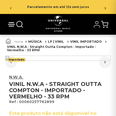
Parcelamento em até 12x sem juros
MÚSICA
LP | VINIL
VINIL IMPORTADO
VINIL N.W.A - Straight Outta Compton - Importado -
Vermelho - 33 RPM
Importado
N.W.A.
VINIL N.W.A - STRAIGHT OUTTA
COMPTON - IMPORTADO -
VERMELHO - 33 RPM
:
00060257762899
Este produto não está disponível no