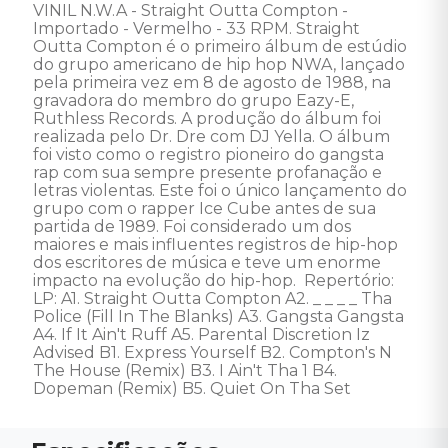
VINIL N.W.A - Straight Outta Compton - 
Importado - Vermelho - 33 RPM. Straight 
Outta Compton é o primeiro álbum de estúdio 
do grupo americano de hip hop NWA, lançado 
pela primeira vez em 8 de agosto de 1988, na 
gravadora do membro do grupo Eazy-E, 
Ruthless Records. A produção do álbum foi 
realizada pelo Dr. Dre com DJ Yella. O álbum 
foi visto como o registro pioneiro do gangsta 
rap com sua sempre presente profanação e 
letras violentas. Este foi o único lançamento do 
grupo com o rapper Ice Cube antes de sua 
partida de 1989. Foi considerado um dos 
maiores e mais influentes registros de hip-hop 
dos escritores de música e teve um enorme 
impacto na evolução do hip-hop.  Repertório: 
LP: A1. Straight Outta Compton A2. _ _ _ _ Tha 
Police (Fill In The Blanks) A3. Gangsta Gangsta 
A4. If It Ain't Ruff A5. Parental Discretion Iz 
Advised B1. Express Yourself B2. Compton's N 
The House (Remix) B3. I Ain't Tha 1 B4. 
Dopeman (Remix) B5. Quiet On Tha Set