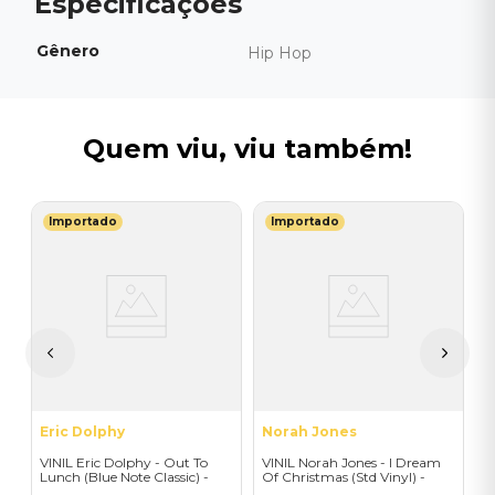
Gênero
Hip Hop
Quem viu, viu também!
Importado
Importado
T
V
B
I
I
A
a
Eric Dolphy
Norah Jones
VINIL Eric Dolphy - Out To
VINIL Norah Jones - I Dream
Lunch (Blue Note Classic) -
Of Christmas (Std Vinyl) -
Importado
Importado