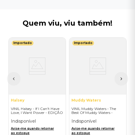
Quem viu, viu também!
Importado
Importado
U
l
V
F
C
I
I
A
a
Halsey
Muddy Waters
VINIL Halsey - If I Can't Have
VINIL Muddy Waters - The
Love, I Want Power - EDIÇÃO
Best Of Muddy Waters -
LIMITADA EXCLUSIVA
Importado
TRANSPARENT ORANGE
Indisponível
Indisponível
Avise-me quando retornar
Avise-me quando retornar
ao estoque
ao estoque