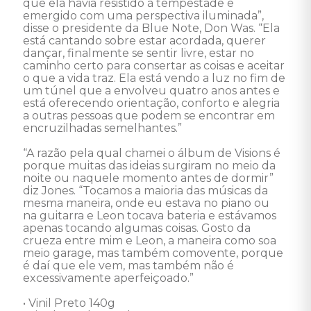
que ela havia resistido à tempestade e 
emergido com uma perspectiva iluminada”, 
disse o presidente da Blue Note, Don Was. “Ela 
está cantando sobre estar acordada, querer 
dançar, finalmente se sentir livre, estar no 
caminho certo para consertar as coisas e aceitar 
o que a vida traz. Ela está vendo a luz no fim de 
um túnel que a envolveu quatro anos antes e 
está oferecendo orientação, conforto e alegria 
a outras pessoas que podem se encontrar em 
encruzilhadas semelhantes.” 

“A razão pela qual chamei o álbum de Visions é 
porque muitas das ideias surgiram no meio da 
noite ou naquele momento antes de dormir” 
diz Jones. “Tocamos a maioria das músicas da 
mesma maneira, onde eu estava no piano ou 
na guitarra e Leon tocava bateria e estávamos 
apenas tocando algumas coisas. Gosto da 
crueza entre mim e Leon, a maneira como soa 
meio garage, mas também comovente, porque 
é daí que ele vem, mas também não é 
excessivamente aperfeiçoado.”

• Vinil Preto 140g 
