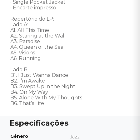
• Single Pocket Jacket 

• Encarte impresso 

Repertório do LP: 

Lado A: 

A1. All This Time 

A2. Staring at the Wall 

A3. Paradise 

A4. Queen of the Sea 

A5. Visions 

A6. Running 

Lado B: 

B1. I Just Wanna Dance 

B2. I’m Awake 

B3. Swept Up in the Night 

B4. On My Way 

B5. Alone With My Thoughts 

B6. That’s Life
Gênero
Jazz