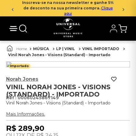
Inscreva-se na nossa newsletter e ganhe 5%
de desconto na sua primeira compra.
Clique
aqui
MÚSICA
LP | VINIL
VINIL IMPORTADO
Vinil Norah Jones - Visions (Standard) - Importado
Importado
Norah Jones
VINIL NORAH JONES - VISIONS
(STANDARD) - IMPORTADO
:
00060245867149
Vinil Norah Jones - Visions (Standard) - Importado
Mais Informações.
R$
289
,
90
12
R$
24
,
15