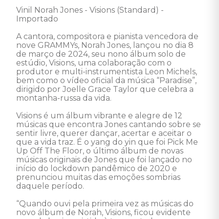
Vinil Norah Jones - Visions (Standard) - 
Importado 

A cantora, compositora e pianista vencedora de 
nove GRAMMYs, Norah Jones, lançou no dia 8 
de março de 2024, seu nono álbum solo de 
estúdio, Visions, uma colaboração com o 
produtor e multi-instrumentista Leon Michels, 
bem como o vídeo oficial da música “Paradise”, 
dirigido por Joelle Grace Taylor que celebra a 
montanha-russa da vida. 

Visions é um álbum vibrante e alegre de 12 
músicas que encontra Jones cantando sobre se 
sentir livre, querer dançar, acertar e aceitar o 
que a vida traz. É o yang do yin que foi Pick Me 
Up Off The Floor, o último álbum de novas 
músicas originais de Jones que foi lançado no 
início do lockdown pandêmico de 2020 e 
prenunciou muitas das emoções sombrias 
daquele período. 

“Quando ouvi pela primeira vez as músicas do 
novo álbum de Norah, Visions, ficou evidente 