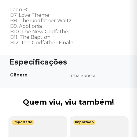
Lado B: 

B7. Love Theme

B8. The Godfather Waltz

B9. Apollonia

B10. The New Godfather

B11. The Baptism

B12. The Godfather Finale
Gênero
Trilha Sonora
Quem viu, viu também!
Importado
Importado
S
V