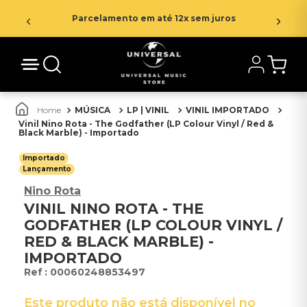
Parcelamento em até 12x sem juros
MÚSICA
LP | VINIL
VINIL IMPORTADO
Vinil Nino Rota - The Godfather (LP Colour Vinyl / Red &
Black Marble) - Importado
Importado
Lançamento
Nino Rota
VINIL NINO ROTA - THE
GODFATHER (LP COLOUR VINYL /
RED & BLACK MARBLE) -
IMPORTADO
:
00060248853497
Este produto não está disponível no