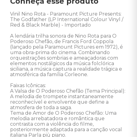
Conheça esse produto
Vinil Nino Rota - Paramount Picture Presents: 
The Godfather (LP International Colour Vinyl / 
Red & Black Marble) - Importado 

A lendária trilha sonora de Nino Rota para O 
Poderoso Chefão, de Francis Ford Coppola 
(lançado pela Paramount Pictures em 1972), é 
uma obra-prima do cinema. Combinando 
orquestrações sombrias e ameaçadoras com 
elementos nostálgicos da música folclórica 
siciliana, a música captura a realidade trágica e 
atmosférica da família Corleone. 

Faixas Icônicas: 

A Valsa de O Poderoso Chefão (Tema Principal): 
A melodia de trompete instantaneamente 
reconhecível e envolvente que define a 
atmosfera de toda a saga. 

Tema de Amor de O Poderoso Chefão: Uma 
melodia arrebatadora e romântica que 
contrasta com a violência do filme, 
posteriormente adaptada para a canção vocal 
italiana Parla più piano. 
