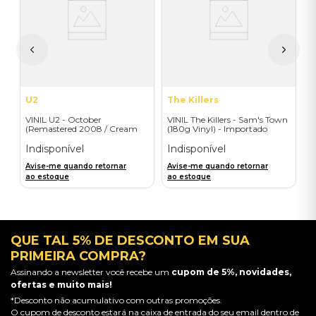
(
-
I
A
a
U2
The Killers
VINIL U2 - October
VINIL The Killers - Sam's Town
(Remastered 2008 / Cream
(180g Vinyl) - Importado
Vinyl) - Importado
Indisponível
Indisponível
Avise-me quando retornar
Avise-me quando retornar
ao estoque
ao estoque
QUE TAL 5% DE DESCONTO EM SUA
PRIMEIRA COMPRA?
Assinando a newsletter você recebe um
cupom de 5%, novidades,
ofertas e muito mais!
*Desconto não acumulativo com outras promoções.
O cupom de desconto estará na caixa de entrada do seu email dentro de