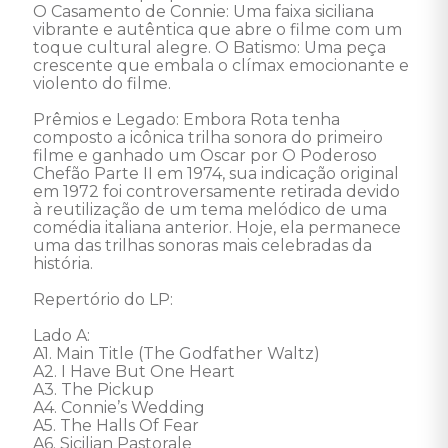
O Casamento de Connie: Uma faixa siciliana 
vibrante e autêntica que abre o filme com um 
toque cultural alegre. O Batismo: Uma peça 
crescente que embala o clímax emocionante e 
violento do filme. 

Prêmios e Legado: Embora Rota tenha 
composto a icônica trilha sonora do primeiro 
filme e ganhado um Oscar por O Poderoso 
Chefão Parte II em 1974, sua indicação original 
em 1972 foi controversamente retirada devido 
à reutilização de um tema melódico de uma 
comédia italiana anterior. Hoje, ela permanece 
uma das trilhas sonoras mais celebradas da 
história. 

Repertório do LP:

Lado A:

A1. Main Title (The Godfather Waltz)

A2. I Have But One Heart

A3. The Pickup

A4. Connie’s Wedding

A5. The Halls Of Fear

A6. Sicilian Pastorale
