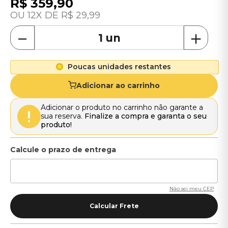
R$
359
,
90
12
R$
29
,
99
－
＋
Poucas unidades restantes
Adicionar ao carrinho
Adicionar o produto no carrinho não garante a
sua reserva.
Finalize a compra e garanta o seu
produto!
Não sei meu CEP