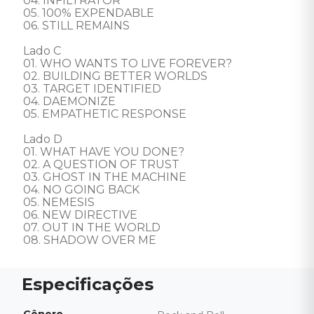
04. INFILTRATOR 

05. 100% EXPENDABLE 

06. STILL REMAINS 

Lado C 

01. WHO WANTS TO LIVE FOREVER? 

02. BUILDING BETTER WORLDS 

03. TARGET IDENTIFIED 

04. DAEMONIZE 

05. EMPATHETIC RESPONSE  

Lado D 

01. WHAT HAVE YOU DONE? 

02. A QUESTION OF TRUST 

03. GHOST IN THE MACHINE 

04. NO GOING BACK 

05. NEMESIS

06. NEW DIRECTIVE 

07. OUT IN THE WORLD 

08. SHADOW OVER ME