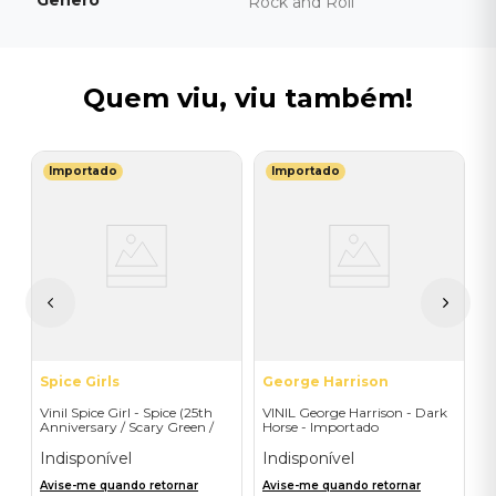
Gênero
Rock and Roll
Quem viu, viu também!
Importado
Importado
U
V
(
V
I
A
a
Spice Girls
George Harrison
Vinil Spice Girl - Spice (25th
VINIL George Harrison - Dark
Anniversary / Scary Green /
Horse - Importado
1LP) - Importado
Indisponível
Indisponível
Avise-me quando retornar
Avise-me quando retornar