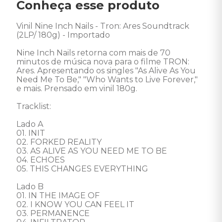
Conheça esse produto
Vinil Nine Inch Nails - Tron: Ares Soundtrack 
(2LP/ 180g) - Importado

Nine Inch Nails retorna com mais de 70 
minutos de música nova para o filme TRON: 
Ares. Apresentando os singles "As Alive As You 
Need Me To Be," "Who Wants to Live Forever," 
e mais. Prensado em vinil 180g. 

Tracklist:

Lado A 

01. INIT 

02. FORKED REALITY 

03. AS ALIVE AS YOU NEED ME TO BE 

04. ECHOES 

05. THIS CHANGES EVERYTHING  

Lado B 

01. IN THE IMAGE OF 

02. I KNOW YOU CAN FEEL IT 

03. PERMANENCE 
