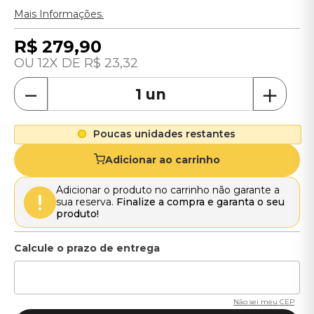
Mais Informações.
R$
279
,
90
12
R$
23
,
32
－
＋
Poucas unidades restantes
Adicionar ao carrinho
Adicionar o produto no carrinho não garante a
sua reserva.
Finalize a compra e garanta o seu
produto!
Não sei meu CEP