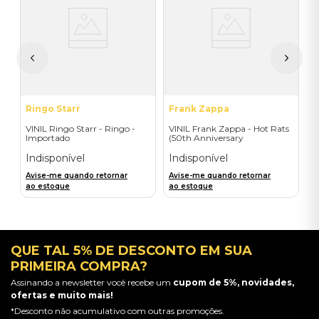
ad
V
T
I
A
a
Ringo Starr
Frank Zappa
VINIL Ringo Starr - Ringo -
VINIL Frank Zappa - Hot Rats
Importado
(50th Anniversary
Translucent Pink) - Importado
Indisponível
Indisponível
Avise-me quando retornar
Avise-me quando retornar
ao estoque
ao estoque
QUE TAL 5% DE DESCONTO EM SUA
PRIMEIRA COMPRA?
Assinando a newsletter você recebe um
cupom de 5%, novidades,
ofertas e muito mais!
*Desconto não acumulativo com outras promoções.