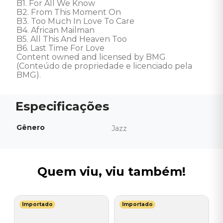
B1. For All We Know

B2. From This Moment On

B3. Too Much In Love To Care

B4. African Mailman

B5. All This And Heaven Too

B6. Last Time For Love 

Content owned and licensed by BMG 
(Conteúdo de propriedade e licenciado pela 
BMG).
Gênero
Jazz
Quem viu, viu também!
Importado
Importado
D