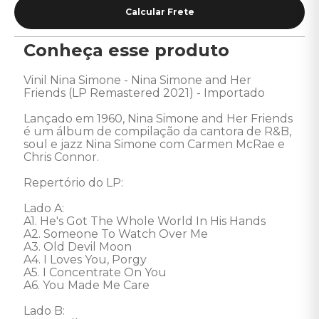
Conheça esse produto
Vinil Nina Simone - Nina Simone and Her 
Friends (LP Remastered 2021) - Importado 

Lançado em 1960, Nina Simone and Her Friends 
é um álbum de compilação da cantora de R&B, 
soul e jazz Nina Simone com Carmen McRae e 
Chris Connor.

Repertório do LP: 

Lado A: 

A1. He's Got The Whole World In His Hands

A2. Someone To Watch Over Me

A3. Old Devil Moon

A4. I Loves You, Porgy

A5. I Concentrate On You

A6. You Made Me Care

Lado B: 
