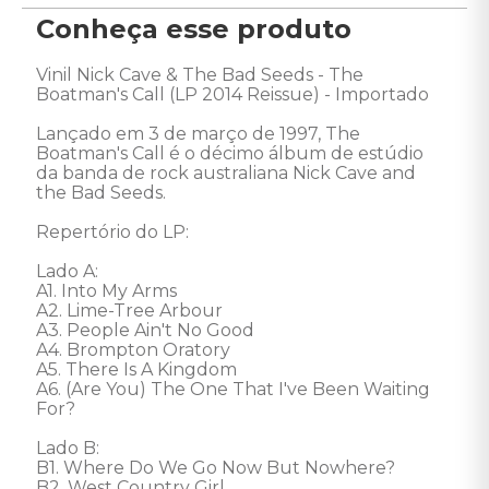
Conheça esse produto
Vinil Nick Cave & The Bad Seeds - The 
Boatman's Call (LP 2014 Reissue) - Importado 

Lançado em 3 de março de 1997, The 
Boatman's Call é o décimo álbum de estúdio 
da banda de rock australiana Nick Cave and 
the Bad Seeds. 

Repertório do LP: 

Lado A:

A1. Into My Arms 

A2. Lime-Tree Arbour 

A3. People Ain't No Good 

A4. Brompton Oratory 

A5. There Is A Kingdom 

A6. (Are You) The One That I've Been Waiting 
For? 

Lado B: 

B1. Where Do We Go Now But Nowhere? 

B2. West Country Girl 
