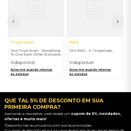
C
I
A
a
Troye Sivan
INXS
Vinil Troye Sivan - Something
Vinil INXS - X - Importado
To Give Each Other (Exclusive
Deluxe Gatefold + Signed
Postcard) - Importado
Indisponível
Indisponível
Avise-me quando retornar
Avise-me quando retornar
ao estoque
ao estoque
QUE TAL 5% DE DESCONTO EM SUA
PRIMEIRA COMPRA?
Assinando a newsletter você recebe um
cupom de 5%, novidades,
ofertas e muito mais!
*Desconto não acumulativo com outras promoções.
O cupom de desconto estará na caixa de entrada do seu email dentro de