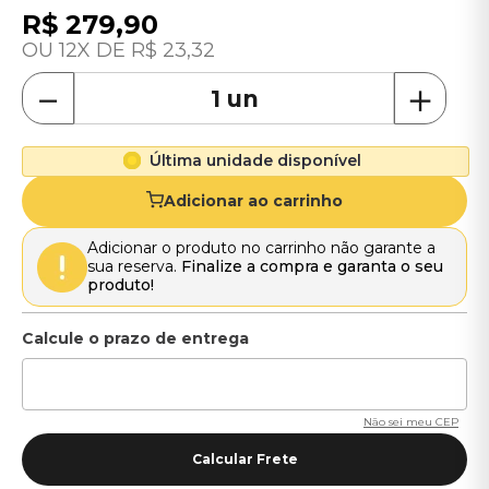
R$
279
,
90
12
R$
23
,
32
－
＋
Última unidade disponível
Adicionar ao carrinho
Adicionar o produto no carrinho não garante a
sua reserva.
Finalize a compra e garanta o seu
produto!
Não sei meu CEP