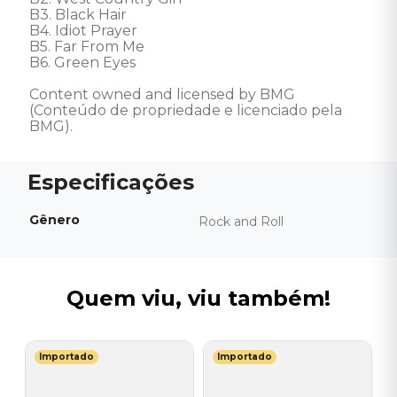
B3. Black Hair 

B4. Idiot Prayer 

B5. Far From Me 

B6. Green Eyes 

Content owned and licensed by BMG 
(Conteúdo de propriedade e licenciado pela 
BMG).
Gênero
Rock and Roll
Quem viu, viu também!
Importado
Importado
N
V