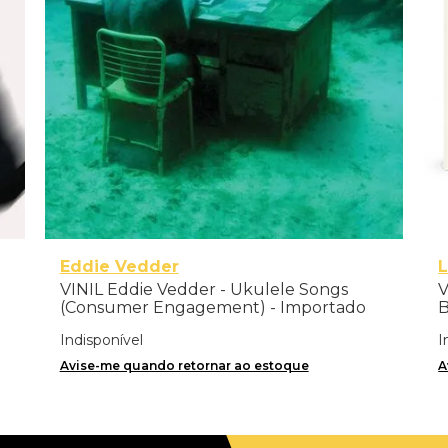
Eddie Vedder
L
VINIL Eddie Vedder - Ukulele Songs
V
(Consumer Engagement) - Importado
Indisponível
I
Avise-me quando retornar ao estoque
A