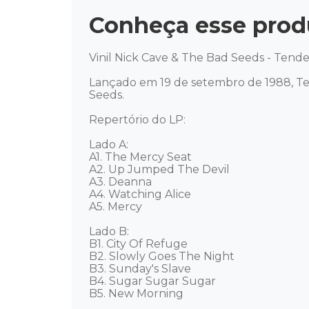
Conheça esse prod
Vinil Nick Cave & The Bad Seeds - Tende
Lançado em 19 de setembro de 1988, Te
Seeds. 

Repertório do LP: 

Lado A:

A1. The Mercy Seat 

A2. Up Jumped The Devil 

A3. Deanna 

A4. Watching Alice 

A5. Mercy 

Lado B: 

B1. City Of Refuge 

B2. Slowly Goes The Night 

B3. Sunday's Slave 

B4. Sugar Sugar Sugar 

B5. New Morning 
