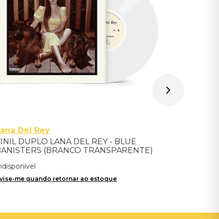
Avise-me qu
ana Del Rey
INIL DUPLO LANA DEL REY - BLUE
BANISTERS (BRANCO TRANSPARENTE)
- IMPORTADO
ndisponível
vise-me quando retornar ao estoque