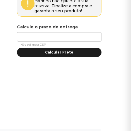
carrinho não garante a sua
reserva.
Finalize a compra e
garanta o seu produto!
Não sei meu CEP