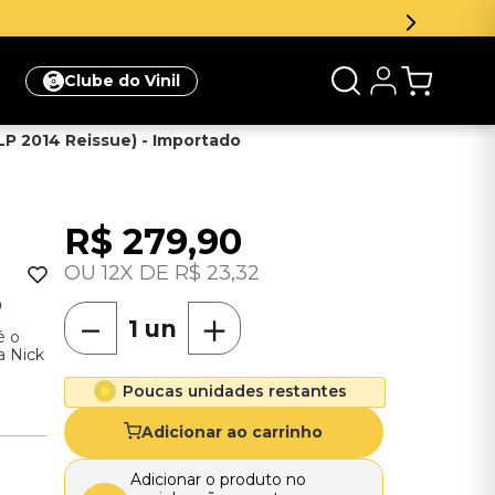
Clube do Vinil
LP 2014 Reissue) - Importado
R$
279
,
90
12
R$
23
,
32
O
－
＋
é o
a Nick
Poucas unidades restantes
Adicionar ao carrinho
Adicionar o produto no