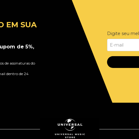
O EM SUA
Digite seu mel
upom de 5%,
s de assinaturas do
ail dentro de 24