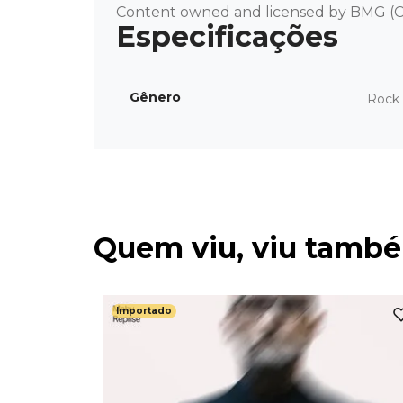
Content owned and licensed by BMG (C
Gênero
Rock 
Quem viu, viu tamb
Importado
h -