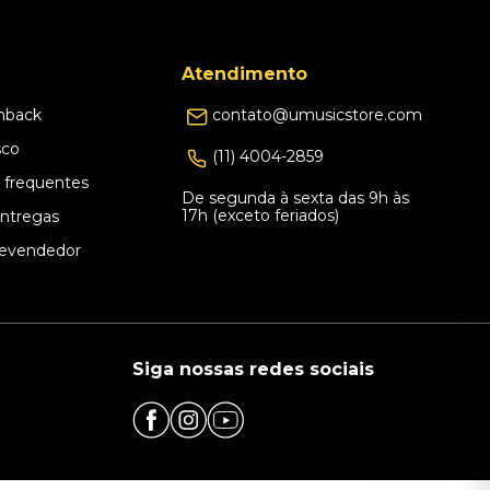
Atendimento
hback
contato@umusicstore.com
sco
(11) 4004-2859
 frequentes
De segunda à sexta das 9h às
17h (exceto feriados)
Entregas
evendedor
Siga nossas redes sociais