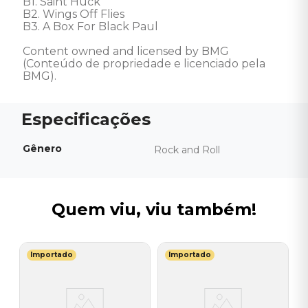
B1. Saint Huck

B2. Wings Off Flies

B3. A Box For Black Paul 

Content owned and licensed by BMG 
(Conteúdo de propriedade e licenciado pela 
BMG).
Gênero
Rock and Roll
Quem viu, viu também!
Importado
Importado
E
V
S
E