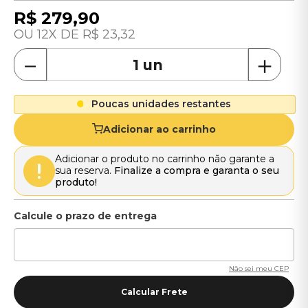
R$
279
,
90
12
R$
23
,
32
－
＋
Poucas unidades restantes
Adicionar ao carrinho
Adicionar o produto no carrinho não garante a
sua reserva.
Finalize a compra e garanta o seu
produto!
Não sei meu CEP