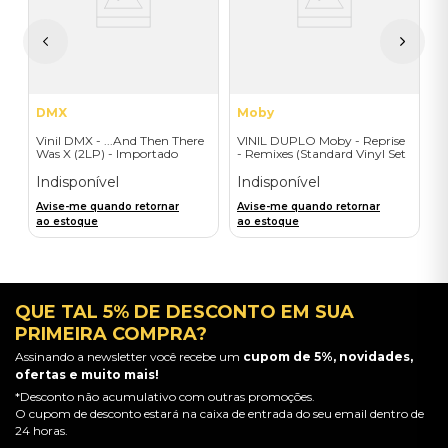
I
A
a
DMX
Moby
Vinil DMX - ...And Then There
VINIL DUPLO Moby - Reprise
Was X (2LP) - Importado
- Remixes (Standard Vinyl Set
- 2LP) - Importado
Indisponível
Indisponível
Avise-me quando retornar
Avise-me quando retornar
ao estoque
ao estoque
QUE TAL 5% DE DESCONTO EM SUA
PRIMEIRA COMPRA?
Assinando a newsletter você recebe um
cupom de 5%, novidades,
ofertas e muito mais!
*Desconto não acumulativo com outras promoções.
O cupom de desconto estará na caixa de entrada do seu email dentro de
24 horas.