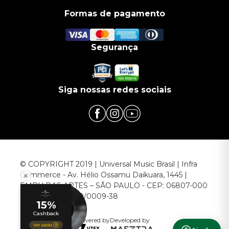
Formas de pagamento
Segurança
Siga nossas redes sociais
© COPYRIGHT 2019 | Universal Music Brasil | Infra
Commerce - Av. Hélio Ossamu Daikuara, 1445 |
EMBU DAS ARTES – SÃO PAULO - CEP: 06807-000
CNPJ: 00.952.789/0009-38
Powered by
Developed by