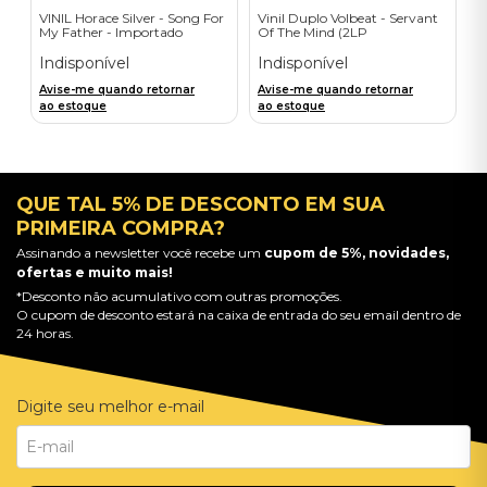
VINIL Horace Silver - Song For
Vinil Duplo Volbeat - Servant
My Father - Importado
Of The Mind (2LP
Orange/Blue / D2C) -
Importado
Indisponível
Indisponível
Avise-me quando retornar
Avise-me quando retornar
ao estoque
ao estoque
QUE TAL 5% DE DESCONTO EM SUA
PRIMEIRA COMPRA?
Assinando a newsletter você recebe um
cupom de 5%, novidades,
ofertas e muito mais!
*Desconto não acumulativo com outras promoções.
O cupom de desconto estará na caixa de entrada do seu email dentro de
24 horas.
Digite seu melhor e-mail