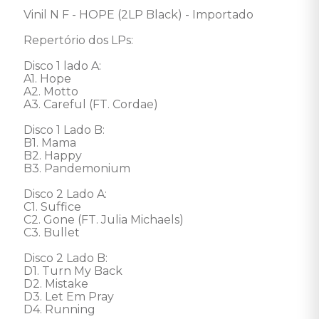
Vinil N F - HOPE (2LP Black) - Importado 

Repertório dos LPs: 

Disco 1 lado A: 

A1. Hope 

A2. Motto 

A3. Careful (FT. Cordae) 

Disco 1 Lado B: 

B1. Mama 

B2. Happy 

B3. Pandemonium 

Disco 2 Lado A: 

C1. Suffice 

C2. Gone (FT. Julia Michaels) 

C3. Bullet 

Disco 2 Lado B: 

D1. Turn My Back 

D2. Mistake 

D3. Let Em Pray 

D4. Running