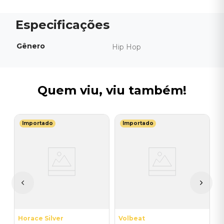
Gênero
Hip Hop
Quem viu, viu também!
Importado
Importado
M
V
t
B
I
I
A
a
Horace Silver
Volbeat