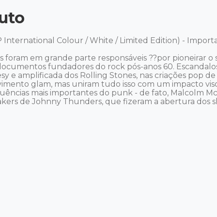
uto
 International Colour / White / Limited Edition) - Importa
 foram em grande parte responsáveis ??por pioneirar o s
ocumentos fundadores do rock pós-anos 60. Escandalosos
esy e amplificada dos Rolling Stones, nas criações pop de
imento glam, mas uniram tudo isso com um impacto visce
nfluências mais importantes do punk - de fato, Malcolm 
kers de Johnny Thunders, que fizeram a abertura dos sho