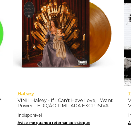
Halsey
T
/
VINIL Halsey - If I Can't Have Love, I Want
V
Power - EDIÇÃO LIMITADA EXCLUSIVA
V
TRANSPARENT ORANGE
Indisponível
I
Avise-me quando retornar ao estoque
A