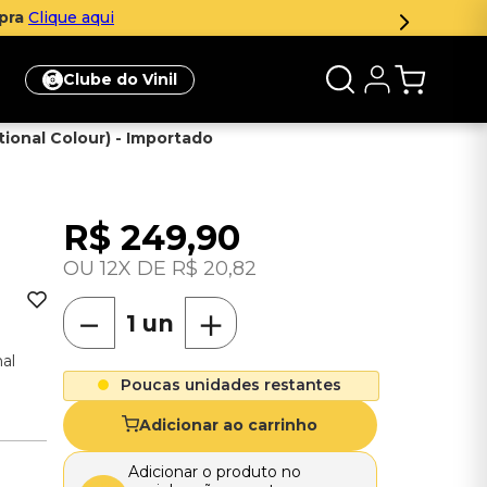
mpra
Clique aqui
Clube do Vinil
ational Colour) - Importado
R$
249
,
90
12
R$
20
,
82
－
＋
nal
Poucas unidades restantes
Adicionar ao carrinho
Adicionar o produto no