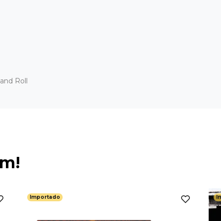
and Roll
ém!
Importado
I