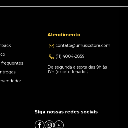
Atendimento
hback
contato@umusicstore.com
sco
(11) 4004-2859
 frequentes
De segunda à sexta das 9h às
17h (exceto feriados)
Entregas
evendedor
Siga nossas redes sociais