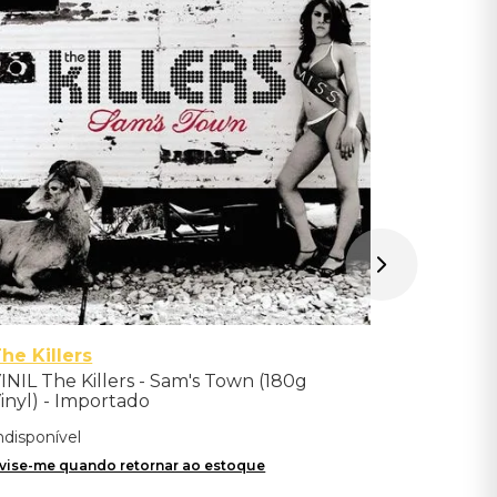
Importad
Indisponíve
Avise-me qu
he Killers
INIL The Killers - Sam's Town (180g
inyl) - Importado
ndisponível
vise-me quando retornar ao estoque