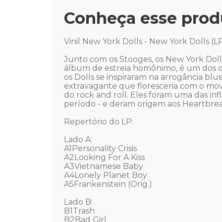
Conheça esse prod
Vinil New York Dolls - New York Dolls (LP
Junto com os Stooges, os New York Dolls
álbum de estreia homônimo, é um dos d
os Dolls se inspiraram na arrogância blu
extravagante que floresceria com o mov
do rock and roll. Eles foram uma das i
período - e deram origem aos Heartbrea
Repertório do LP:

Lado A: 

A1Personality Crisis 

A2Looking For A Kiss 

A3Vietnamese Baby 

A4Lonely Planet Boy 

A5Frankenstein (Orig.) 

Lado B:  

B1Trash 

B2Bad Girl 
