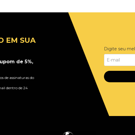
O EM SUA
Digite seu mel
upom de 5%,
s de assinaturas do
ail dentro de 24