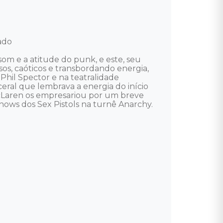
do 

om e a atitude do punk, e este, seu 
, caóticos e transbordando energia, 
 Phil Spector e na teatralidade 
ral que lembrava a energia do início 
McLaren os empresariou por um breve 
ws dos Sex Pistols na turnê Anarchy. 
