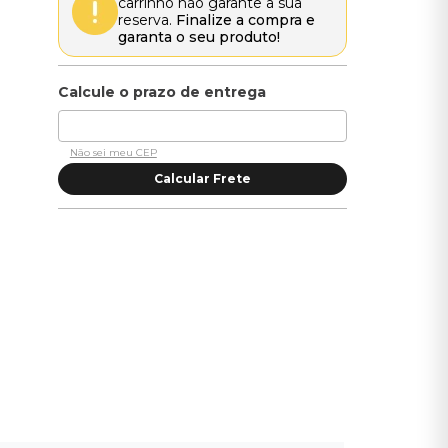
carrinho não garante a sua
reserva.
Finalize a compra e
garanta o seu produto!
Não sei meu CEP