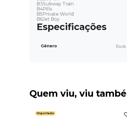
B3Subway Train 

B4Pills 

B5Private World 

B6Jet Boy
Gênero
Rock 
Quem viu, viu tamb
Importado
ievers