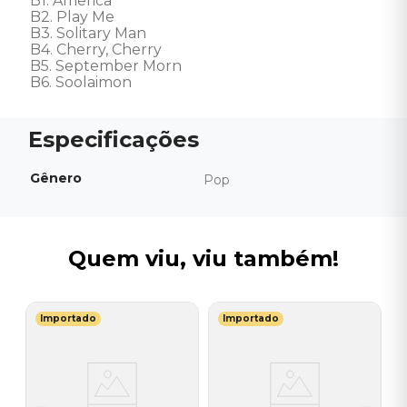
B1. America

B2. Play Me

B3. Solitary Man

B4. Cherry, Cherry

B5. September Morn

B6. Soolaimon
Gênero
Pop
Quem viu, viu também!
Importado
Importado
E
V
-
S
E
I