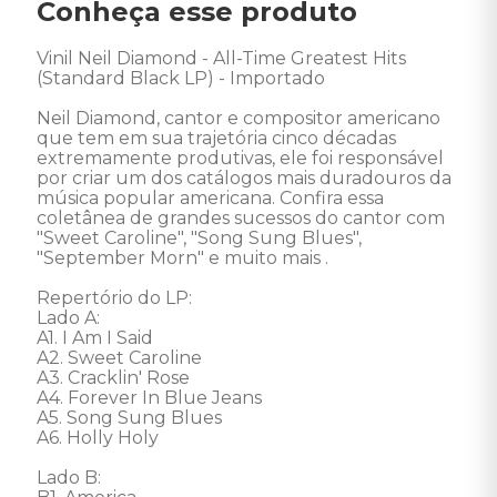
Conheça esse produto
Vinil Neil Diamond - All-Time Greatest Hits 
(Standard Black LP) - Importado

Neil Diamond, cantor e compositor americano 
que tem em sua trajetória cinco décadas 
extremamente produtivas, ele foi responsável 
por criar um dos catálogos mais duradouros da 
música popular americana. Confira essa 
coletânea de grandes sucessos do cantor com 
"Sweet Caroline", "Song Sung Blues", 
"September Morn" e muito mais .

Repertório do LP:

Lado A:

A1. I Am I Said

A2. Sweet Caroline

A3. Cracklin' Rose

A4. Forever In Blue Jeans

A5. Song Sung Blues

A6. Holly Holy

Lado B: 
