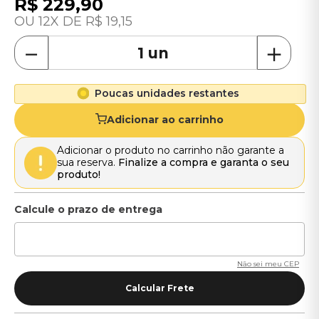
R$
229
,
90
12
R$
19
,
15
－
＋
Poucas unidades restantes
Adicionar ao carrinho
Adicionar o produto no carrinho não garante a
sua reserva.
Finalize a compra e garanta o seu
produto!
Não sei meu CEP