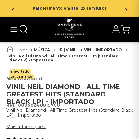
Parcelamento em até 12x sem juros
MÚSICA
LP | VINIL
VINIL IMPORTADO
Vinil Neil Diamond - All-Time Greatest Hits (Standard
Black LP) - Importado
Importado
Lançamento
Neil Diamond
VINIL NEIL DIAMOND - ALL-TIME
GREATEST HITS (STANDARD
BLACK LP) - IMPORTADO
:
00060248815700
Vinil Neil Diamond - All-Time Greatest Hits (Standard Black
LP) - Importado
Mais Informações.