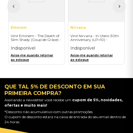
A
a
Eminem
Nirvana
Vinil Eminem - The Death of
Vinil Nirvana - In Utero 30th
Slim Shady (Coup de Grâce) -
Anniversary (LP+10) -
Exclusive/Crayon - Importado
Importado
Indisponível
Indisponível
Avise-me quando retornar
Avise-me quando retornar
ao estoque
ao estoque
QUE TAL 5% DE DESCONTO EM SUA
PRIMEIRA COMPRA?
Assinando a newsletter você recebe um
cupom de 5%, novidades,
ofertas e muito mais!
*Desconto não acumulativo com outras promoções.
O cupom de desconto estará na caixa de entrada do seu email dentro de
24 horas.