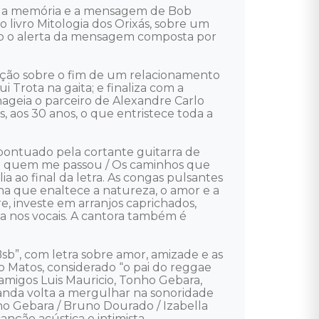
ndo a memória e a mensagem de Bob 
 livro Mitologia dos Orixás, sobre um 
omo o alerta da mensagem composta por 
nção sobre o fim de um relacionamento 
Trota na gaita; e finaliza com a 
geia o parceiro de Alexandre Carlo 
aos 30 anos, o que entristece toda a 
pontuado pela cortante guitarra de 
s de quem me passou / Os caminhos que 
a ao final da letra. As congas pulsantes 
ha que enaltece a natureza, o amor e a 
e, investe em arranjos caprichados, 
la nos vocais. A cantora também é 
Bsb”, com letra sobre amor, amizade e as 
 Matos, considerado “o pai do reggae 
amigos Luis Mauricio, Tonho Gebara, 
 banda volta a mergulhar na sonoridade 
nho Gebara / Bruno Dourado / Izabella 
nção acústica e intimista, 