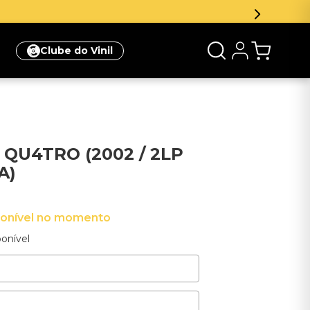
na sua primeira compra
Clique aqui
Clube do Vinil
 QU4TRO (2002 / 2LP
A)
ponível no momento
onível