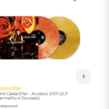
Jão
Vinil Jão 
marmoriz
Indisponíve
Avise-me qu
ássia Eller
inil Cássia Eller - Acústico 2001 (2LP
ermelho e Dourado)
ndisponível