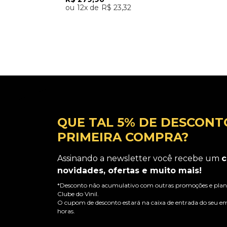
12
R$
23
,
32
Adicionar ao Carrinho
QUE TAL 5% DE DESCONT
PRIMEIRA COMPRA?
Assinando a newsletter você recebe um
c
novidades, ofertas e muito mais!
*Desconto não acumulativo com outras promoções e plano
Clube do Vinil.
O cupom de desconto estará na caixa de entrada do seu em
horas.