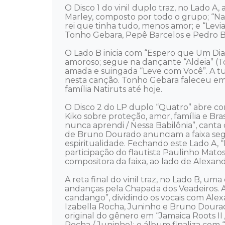
O Disco 1 do vinil duplo traz, no Lado
Marley, composto por todo o grupo; “Nati
rei que tinha tudo, menos amor; e “Levi
Tonho Gebara, Pepê Barcelos e Pedro B
O Lado B inicia com “Espero que Um Dia
amoroso; segue na dançante “Aldeia” (To
amada e suingada “Leve com Você”. A tu
nesta canção. Tonho Gebara faleceu em 
família Natiruts até hoje.

O Disco 2 do LP duplo “Quatro” abre co
Kiko sobre proteção, amor, família e Br
nunca aprendi / Nessa Babilônia”, canta o
de Bruno Dourado anunciam a faixa segui
espiritualidade. Fechando este Lado A, “
participação do flautista Paulinho Mato
compositora da faixa, ao lado de Alexan
A reta final do vinil traz, no Lado B, um
andanças pela Chapada dos Veadeiros. A
candango”, dividindo os vocais com Alex
Izabella Rocha, Juninho e Bruno Dourado
original do gênero em “Jamaica Roots II
Rocha / Juninho); o álbum finaliza com “