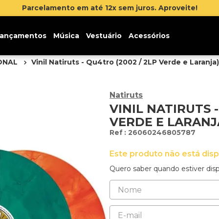
Inscreva-se na newsletter e ganhe 5% de desconto 
ançamentos
Música
Vestuário
Acessórios
IONAL
Vinil Natiruts - Qu4tro (2002 / 2LP Verde e Laranja)
Natiruts
VINIL NATIRUTS -
VERDE E LARANJ
:
26060246805787
Este produto não está dis
Quero saber quando estiver disp