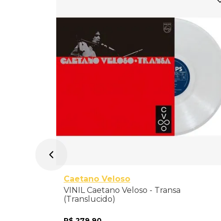
 Abraço
ão
Caetano Veloso
VINIL Caetano Veloso - Transa
(Translucido)
R$
279
,
90