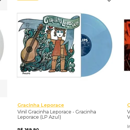
Gracinha Leporace
C
Vinil Gracinha Leporace - Gracinha
V
Leporace (LP Azul)
V
I
R$
169
,
90