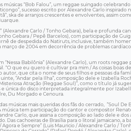
 A, as músicas “Bob Falou”, um reggae suingado celebra
congo”, sucesso escrito por Alexandre Carlo inspirado no
atã”, ska de arranjos crescentes e envolventes, assim c
uarque.

” (Alexandre Carlo / Tonho Gebara), bela e profunda ca
nho Gebara / Pepê Barcelos), com participação de Guigui 
rnê de despedida do Natiruts, inclusive, também homena
março de 2004 em decorrência de problemas cardíacos, 
m “Nessa Babilônia” (Alexandre Carlo), um roots reggae 
asil. “O que eu quero é cultivar pra mim / As coisas boa
 autor, que cita o nome de seus filhos e pessoas da famíli
nte, “Andar pela Ilha”, composição dele e Izabella Roc
Misteriosa Atração (Reggae Soul)”, como o título já suger
s e única do disco interpretada integralmente por Izabel
dre, Du Morgado e Cenoura.

a das músicas mais queridas dos fãs do cerrado,  ”Soul De 
 música tem participação do cantor e compositor Renato
andre Carlo, que assina a composição ao lado dele e dos 
. Das cachoeiras de Brasília para o litoral jamaicano, a
 / Agora e Sempre” (Luis Mauricio / Alexandre Carlo / To
Princesa do Cerrado” (Rafael Pondé / Alexandre Carlo), ca