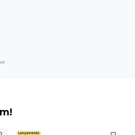
ae
ém!
Lançamento