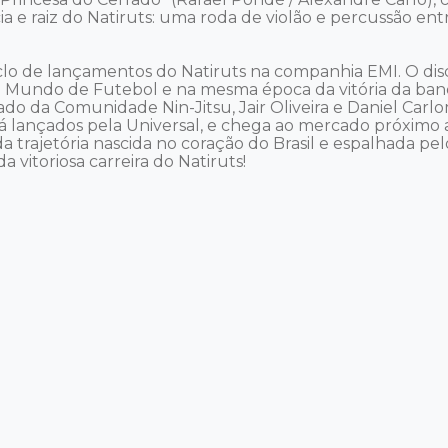
a e raiz do Natiruts: uma roda de violão e percussão entr
clo de lançamentos do Natiruts na companhia EMI. O disc
o Mundo de Futebol e na mesma época da vitória da ba
do da Comunidade Nin-Jitsu, Jair Oliveira e Daniel Car
, já lançados pela Universal, e chega ao mercado próxim
trajetória nascida no coração do Brasil e espalhada pel
 vitoriosa carreira do Natiruts! 
