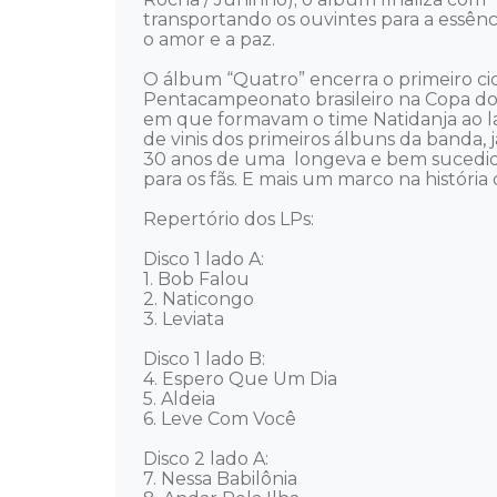
transportando os ouvintes para a essênci
o amor e a paz.

O álbum “Quatro” encerra o primeiro ci
Pentacampeonato brasileiro na Copa d
em que formavam o time Natidanja ao la
de vinis dos primeiros álbuns da banda
30 anos de uma  longeva e bem sucedida 
para os fãs. E mais um marco na história da
Repertório dos LPs:  

Disco 1 lado A: 

1. Bob Falou 

2. Naticongo 

3. Leviata

Disco 1 lado B: 

4. Espero Que Um Dia 

5. Aldeia 

6. Leve Com Você

Disco 2 lado A: 

7. Nessa Babilônia 
