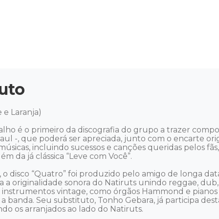
uto
e Laranja) 

ho é o primeiro da discografia do grupo a trazer compos
Gaul -, que poderá ser apreciada, junto com o encarte ori
músicas, incluindo sucessos e canções queridas pelos fã
lém da já clássica “Leve com Você”.

), o disco “Quatro” foi produzido pelo amigo de longa d
ra a originalidade sonora do Natiruts unindo reggae, dub, 
 instrumentos vintage, como órgãos Hammond e pianos F
a banda. Seu substituto, Tonho Gebara, já participa des
o os arranjados ao lado do Natiruts. 
