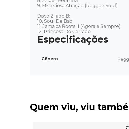
8. Andar Pela Ilha 

9. Misteriosa Atração (Reggae Soul)

Disco 2 lado B: 

10. Soul De Bsb 

11. Jamaica Roots II (Agora e Sempre) 

12. Princesa Do Cerrado
Gênero
Regg
Quem viu, viu tamb