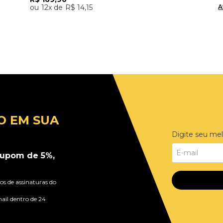
A
12
R$
14
,
15
Adicionar ao Carrinho
O EM SUA
Digite seu mel
upom de 5%,
s de assinaturas do
ail dentro de 24