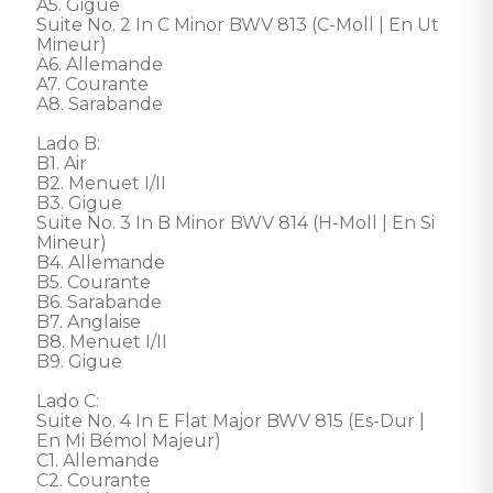
A5. Gigue 

Suite No. 2 In C Minor BWV 813 (C-Moll | En Ut 
Mineur)

A6. Allemande 

A7. Courante 

A8. Sarabande 

Lado B:

B1. Air 

B2. Menuet I/II 

B3. Gigue 

Suite No. 3 In B Minor BWV 814 (H-Moll | En Si 
Mineur)

B4. Allemande 

B5. Courante 

B6. Sarabande 

B7. Anglaise 

B8. Menuet I/II 

B9. Gigue 

Lado C: 

Suite No. 4 In E Flat Major BWV 815 (Es-Dur | 
En Mi Bémol Majeur)

C1. Allemande 

C2. Courante 
