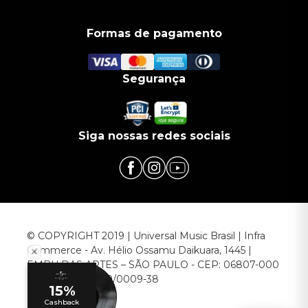
Formas de pagamento
Segurança
Siga nossas redes sociais
© COPYRIGHT 2019 | Universal Music Brasil | Infra
Commerce - Av. Hélio Ossamu Daikuara, 1445 |
EMBU DAS ARTES – SÃO PAULO - CEP: 06807-000
CNPJ: 00.952.789/0009-38