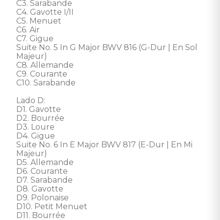
C3. Sarabande 

C4. Gavotte I/II 

C5. Menuet 

C6. Air 

C7. Gigue 

Suite No. 5 In G Major BWV 816 (G-Dur | En Sol 
Majeur)

C8. Allemande 

C9. Courante 

C10. Sarabande 

Lado D: 

D1. Gavotte 

D2. Bourrée 

D3. Loure 

D4. Gigue 

Suite No. 6 In E Major BWV 817 (E-Dur | En Mi 
Majeur)

D5. Allemande 

D6. Courante 

D7. Sarabande 

D8. Gavotte 

D9. Polonaise 

D10. Petit Menuet 

D11. Bourrée 
