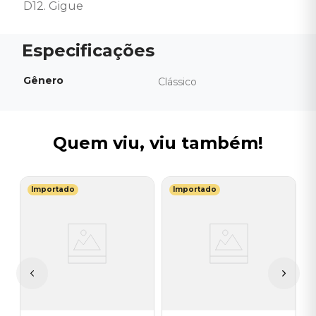
D12. Gigue
Gênero
Clássico
Quem viu, viu também!
Importado
Importado
U
l
V
F
C
I
I
A
a