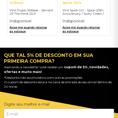
Volbeat
Spice Girls
Vinil Duplo Volbeat - Servant
Vinil Spice Girl - Spice (25th
Of The Mind (2LP
Anniversary / Scary Green /
Orange/Blue / D2C) -
1LP) - Importado
Importado
Indisponível
Indisponível
Avise-me quando retornar
Avise-me quando retornar
ao estoque
ao estoque
QUE TAL 5% DE DESCONTO EM SUA
PRIMEIRA COMPRA?
Assinando a newsletter você recebe um
cupom de 5%, novidades,
ofertas e muito mais!
*Desconto não acumulativo com outras promoções.
O cupom de desconto estará na caixa de entrada do seu email dentro de
24 horas.
Digite seu melhor e-mail