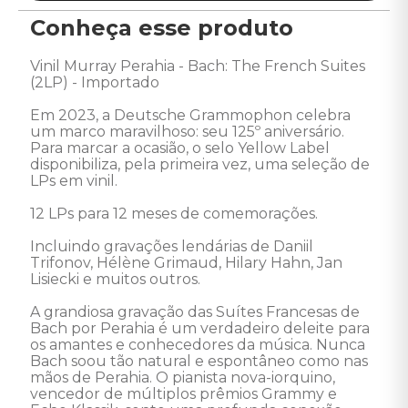
Conheça esse produto
Vinil Murray Perahia - Bach: The French Suites 
(2LP) - Importado 

Em 2023, a Deutsche Grammophon celebra 
um marco maravilhoso: seu 125º aniversário. 
Para marcar a ocasião, o selo Yellow Label 
disponibiliza, pela primeira vez, uma seleção de 
LPs em vinil.

12 LPs para 12 meses de comemorações.

Incluindo gravações lendárias de Daniil 
Trifonov, Hélène Grimaud, Hilary Hahn, Jan 
Lisiecki e muitos outros. 

A grandiosa gravação das Suítes Francesas de 
Bach por Perahia é um verdadeiro deleite para 
os amantes e conhecedores da música. Nunca 
Bach soou tão natural e espontâneo como nas 
mãos de Perahia. O pianista nova-iorquino, 
vencedor de múltiplos prêmios Grammy e 