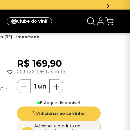
Clube do Vinil
n (7") - Importado
R$
169
,
90
12
R$
14
,
15
－
＋
") -
Estoque disponível
Adicionar ao carrinho
Adicionar o produto no