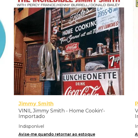
Jimmy Smith
P
VINIL Jimmy Smith - Home Cookin'-
V
Importado
I
Indisponível
I
Avise-me quando retornar ao estoque
A