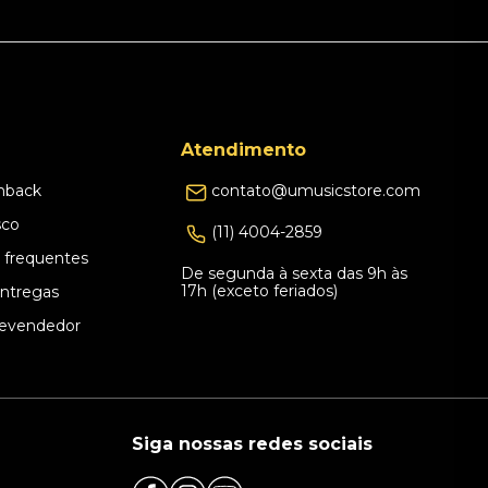
Atendimento
hback
contato@umusicstore.com
sco
(11) 4004-2859
 frequentes
De segunda à sexta das 9h às
17h (exceto feriados)
Entregas
evendedor
Siga nossas redes sociais