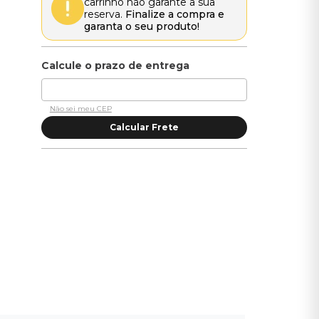
carrinho não garante a sua
reserva.
Finalize a compra e
garanta o seu produto!
Não sei meu CEP