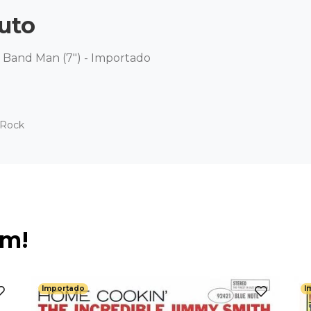
uto
 Band Man (7") - Importado
 Rock
ém!
Importado
I