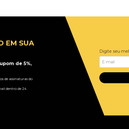
O EM SUA
Digite seu mel
upom de 5%,
s de assinaturas do
ail dentro de 24