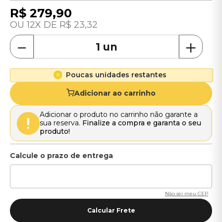
R$
279
,
90
12
R$
23
,
32
－
＋
Poucas unidades restantes
Adicionar ao carrinho
Adicionar o produto no carrinho não garante a
sua reserva.
Finalize a compra e garanta o seu
produto!
Não sei meu CEP