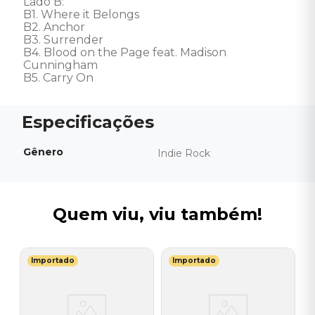
Lado B: 

B1. Where it Belongs 

B2. Anchor 

B3. Surrender 

B4. Blood on the Page feat. Madison 
Cunningham 

B5. Carry On
Gênero
Indie Rock
Quem viu, viu também!
Importado
Importado
G
ad
V
I