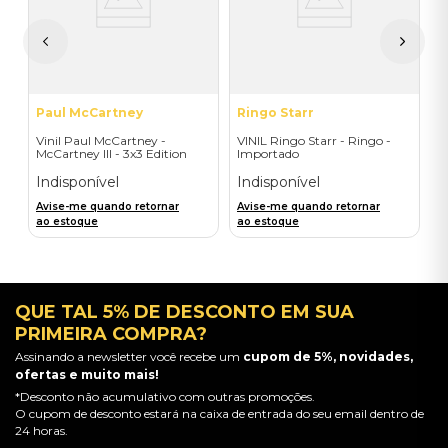
I
A
a
Paul McCartney
Ringo Starr
Vinil Paul McCartney -
VINIL Ringo Starr - Ringo -
McCartney III - 3x3 Edition
Importado
(1LP) - Importado
Indisponível
Indisponível
Avise-me quando retornar
Avise-me quando retornar
ao estoque
ao estoque
QUE TAL 5% DE DESCONTO EM SUA
PRIMEIRA COMPRA?
Assinando a newsletter você recebe um
cupom de 5%, novidades,
ofertas e muito mais!
*Desconto não acumulativo com outras promoções.
O cupom de desconto estará na caixa de entrada do seu email dentro de
24 horas.