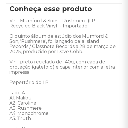
Conheça esse produto
Vinil Mumford & Sons - Rushmere (LP 
Recycled Black Vinyl) - Importado 

O quinto álbum de estúdio dos Mumford & 
Son, 'Rushmere', foi lançado pela Island 
Records / Glassnote Records a 28 de março de 
2025, produzido por Dave Cobb. 

Vinil preto reciclado de 140g, com capa de 
proteção (gatefold) e capa interior com a letra 
impressa. 

Repertório do LP: 

Lado A: 

A1. Malibu 

A2. Caroline 

A3. Rushmere 

A4. Monochrome 

A5. Truth 
