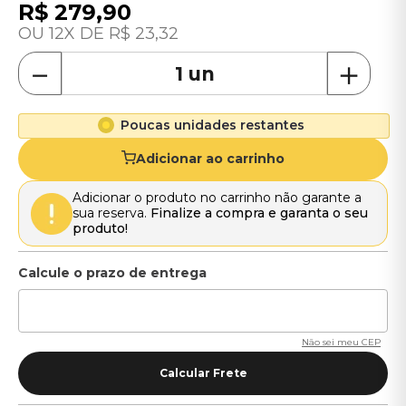
R$
279
,
90
12
R$
23
,
32
－
＋
Poucas unidades restantes
Adicionar ao carrinho
Adicionar o produto no carrinho não garante a
sua reserva.
Finalize a compra e garanta o seu
produto!
Não sei meu CEP