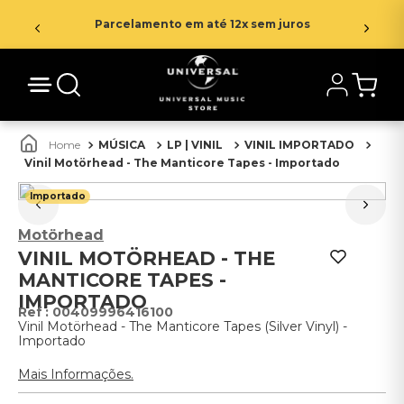
Parcelamento em até 12x sem juros
MÚSICA
LP | VINIL
VINIL IMPORTADO
Vinil Motörhead - The Manticore Tapes - Importado
Importado
Motörhead
VINIL MOTÖRHEAD - THE
MANTICORE TAPES -
IMPORTADO
:
00409996416100
Vinil Motörhead - The Manticore Tapes (Silver Vinyl) -
Importado
Mais Informações.