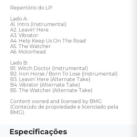
Repertório do LP:

Lado A:

A1. Intro (Instrumental)

A2. Leavin' Here

A3. Vibrator

A4. Help Keep Us On The Road

A5. The Watcher

A6. Motörhead

Lado B:

B1. Witch Doctor (Instrumental)

B2. Iron Horse / Born To Lose (Instrumental)

B3. Leavin' Here (Alternate Take)

B4. Vibrator (Alternate Take)

B5. The Watcher (Alternate Take) 

Content owned and licensed by BMG 
(Conteúdo de propriedade e licenciado pela 
BMG).