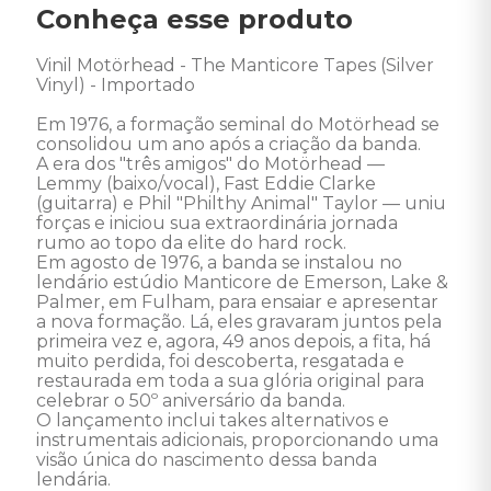
Conheça esse produto
Vinil Motörhead - The Manticore Tapes (Silver 
Vinyl) - Importado

Em 1976, a formação seminal do Motörhead se 
consolidou um ano após a criação da banda. 

A era dos "três amigos" do Motörhead — 
Lemmy (baixo/vocal), Fast Eddie Clarke 
(guitarra) e Phil "Philthy Animal" Taylor — uniu 
forças e iniciou sua extraordinária jornada 
rumo ao topo da elite do hard rock. 

Em agosto de 1976, a banda se instalou no 
lendário estúdio Manticore de Emerson, Lake & 
Palmer, em Fulham, para ensaiar e apresentar 
a nova formação. Lá, eles gravaram juntos pela 
primeira vez e, agora, 49 anos depois, a fita, há 
muito perdida, foi descoberta, resgatada e 
restaurada em toda a sua glória original para 
celebrar o 50º aniversário da banda. 

O lançamento inclui takes alternativos e 
instrumentais adicionais, proporcionando uma 
visão única do nascimento dessa banda 
lendária. 
