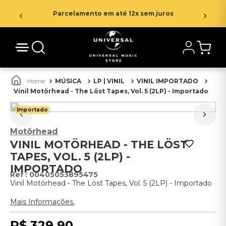
Parcelamento em até 12x sem juros
MÚSICA
LP | VINIL
VINIL IMPORTADO
Vinil Motörhead - The Löst Tapes, Vol. 5 (2LP) - Importado
Importado
Motörhead
VINIL MOTÖRHEAD - THE LÖST
TAPES, VOL. 5 (2LP) -
IMPORTADO
:
00405053895475
Vinil Motörhead - The Löst Tapes, Vol. 5 (2LP) - Importado
Mais Informações.
R$
329
,
90