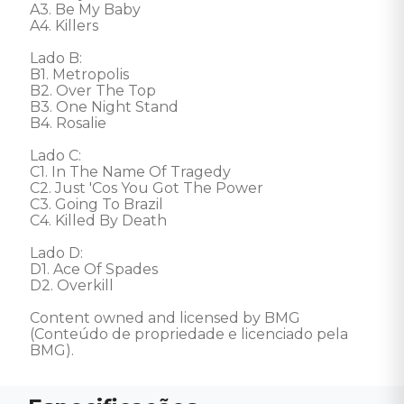
A3. Be My Baby

A4. Killers

Lado B:

B1. Metropolis

B2. Over The Top

B3. One Night Stand

B4. Rosalie

Lado C: 

C1. In The Name Of Tragedy

C2. Just 'Cos You Got The Power

C3. Going To Brazil

C4. Killed By Death

Lado D: 

D1. Ace Of Spades

D2. Overkill

Content owned and licensed by BMG 
(Conteúdo de propriedade e licenciado pela 
BMG).