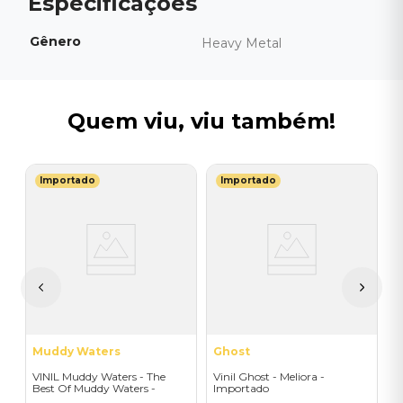
Gênero
Heavy Metal
Quem viu, viu também!
Importado
Importado
S
V
I
I
A
a
Muddy Waters
Ghost
VINIL Muddy Waters - The
Vinil Ghost - Meliora -
Best Of Muddy Waters -
Importado
Importado