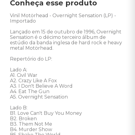
Conheça esse produto
Vinil Motörhead - Overnight Sensation (LP) - 
Importado

Lançado em 15 de outubro de 1996, Overnight 
Sensation é o décimo terceiro álbum de 
estúdio da banda inglesa de hard rock e heavy 
metal Motörhead. 

Repertório do LP: 

Lado A: 

A1. Civil War 

A2. Crazy Like A Fox 

A3. I Don't Believe A Word 

A4. Eat The Gun 

A5. Overnight Sensation 

Lado B: 

B1. Love Can't Buy You Money 

B2. Broken 

B3. Them Not Me 

B4. Murder Show 

B5. Shake The World 
