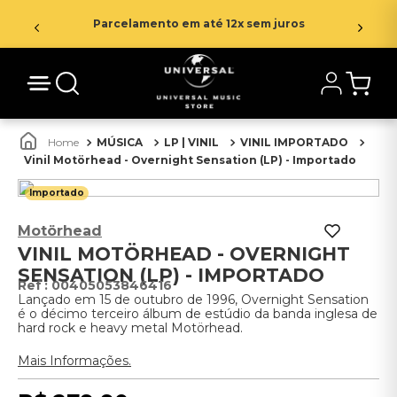
Parcelamento em até 12x sem juros
MÚSICA
LP | VINIL
VINIL IMPORTADO
Vinil Motörhead - Overnight Sensation (LP) - Importado
Importado
Motörhead
VINIL MOTÖRHEAD - OVERNIGHT
SENSATION (LP) - IMPORTADO
:
00405053846416
Lançado em 15 de outubro de 1996, Overnight Sensation
é o décimo terceiro álbum de estúdio da banda inglesa de
hard rock e heavy metal Motörhead.
Mais Informações.