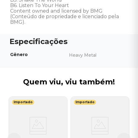
B6. Listen To Your Heart 

Content owned and licensed by BMG 
(Conteúdo de propriedade e licenciado pela 
BMG).
Gênero
Heavy Metal
Quem viu, viu também!
Importado
Importado
T
V
B
-
I
A