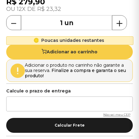
R$
279
,
90
12
R$
23
,
32
－
＋
Poucas unidades restantes
Adicionar ao carrinho
Adicionar o produto no carrinho não garante a
sua reserva.
Finalize a compra e garanta o seu
produto!
Não sei meu CEP