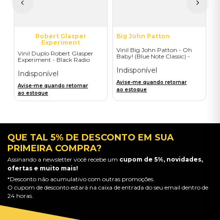
a
Robert Glasper
Big John Patton
Experiment
Vinil Big John Patton - Oh
Vinil Duplo Robert Glasper
Baby! (Blue Note Classic) -
Experiment - Black Radio
Importado
(2LP) - Importado
Indisponível
Indisponível
Avise-me quando retornar
Avise-me quando retornar
ao estoque
ao estoque
QUE TAL 5% DE DESCONTO EM SUA
PRIMEIRA COMPRA?
Assinando a newsletter você recebe um
cupom de 5%, novidades,
ofertas e muito mais!
*Desconto não acumulativo com outras promoções.
O cupom de desconto estará na caixa de entrada do seu email dentro de
24 horas.