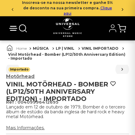
Inscreva-se na nossa newsletter e ganhe 5%
de desconto na sua primeira compra.
Clique
aqui
MÚSICA
LP | VINIL
VINIL IMPORTADO
Vinil Motörhead - Bomber (LP12/50th Anniversary Edition)
- Importado
Importado
Motörhead
VINIL MOTÖRHEAD - BOMBER
(LP12/50TH ANNIVERSARY
EDITION) - IMPORTADO
:
00409996412695
Lançado em 12 de outubro de 1979, Bomber é o terceiro
álbum de estúdio da banda inglesa de hard rock e heavy
metal Motörhead.
Mais Informações.