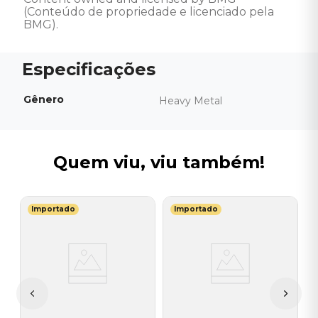
(Conteúdo de propriedade e licenciado pela 
BMG).
Gênero
Heavy Metal
Quem viu, viu também!
Importado
Importado
M
V
-
-
I
A
a