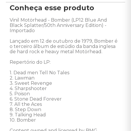
Conheça esse produto
Vinil Motörhead - Bomber (LP12 Blue And 
Black Splatter/50th Anniversary Edition) - 
Importado 

Lançado em 12 de outubro de 1979, Bomber é 
o terceiro álbum de estúdio da banda inglesa 
de hard rock e heavy metal Motörhead. 

Repertório do LP: 

1. Dead men Tell No Tales 

2. Lawman 

3. Sweet Revenge 

4. Sharpshooter 

5. Poison 

6. Stone Dead Forever 

7. All the Aces 

8. Step Down 

9. Talking Head 

10. Bomber 

Content owned and licensed by BMG 