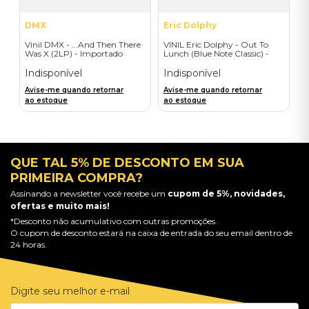
DMX
Eric Dolphy
Vinil DMX - ...And Then There
VINIL Eric Dolphy - Out To
Was X (2LP) - Importado
Lunch (Blue Note Classic) -
Importado
Indisponível
Indisponível
Avise-me quando retornar
Avise-me quando retornar
ao estoque
ao estoque
QUE TAL 5% DE DESCONTO EM SUA
PRIMEIRA COMPRA?
Assinando a newsletter você recebe um
cupom de 5%, novidades,
ofertas e muito mais!
*Desconto não acumulativo com outras promoções.
O cupom de desconto estará na caixa de entrada do seu email dentro de
24 horas.
Digite seu melhor e-mail