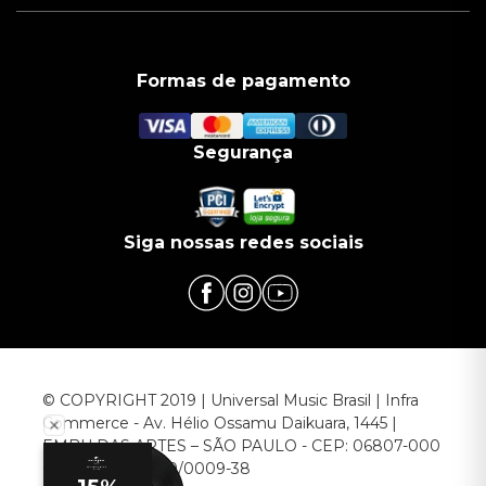
Formas de pagamento
Segurança
Siga nossas redes sociais
© COPYRIGHT 2019 | Universal Music Brasil | Infra
Commerce - Av. Hélio Ossamu Daikuara, 1445 |
EMBU DAS ARTES – SÃO PAULO - CEP: 06807-000
CNPJ: 00.952.789/0009-38