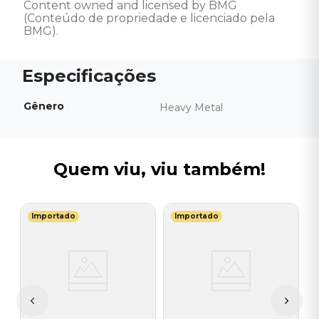
Content owned and licensed by BMG 
(Conteúdo de propriedade e licenciado pela 
BMG).
Gênero
Heavy Metal
Quem viu, viu também!
Importado
Importado
R
V
I
I
A
a