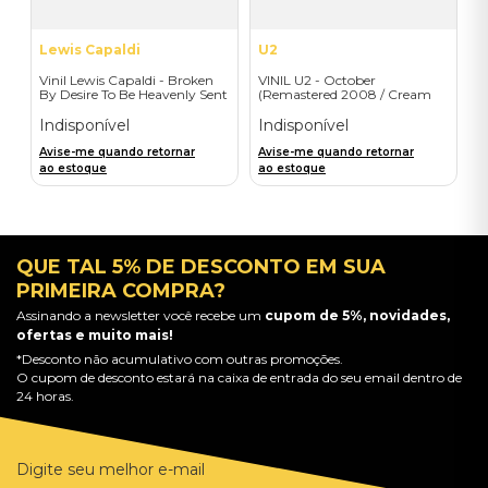
Lewis Capaldi
U2
Vinil Lewis Capaldi - Broken
VINIL U2 - October
By Desire To Be Heavenly Sent
(Remastered 2008 / Cream
(Exclusive LP) - Importado
Vinyl) - Importado
Indisponível
Indisponível
Avise-me quando retornar
Avise-me quando retornar
ao estoque
ao estoque
QUE TAL 5% DE DESCONTO EM SUA
PRIMEIRA COMPRA?
Assinando a newsletter você recebe um
cupom de 5%, novidades,
ofertas e muito mais!
*Desconto não acumulativo com outras promoções.
O cupom de desconto estará na caixa de entrada do seu email dentro de
24 horas.
Digite seu melhor e-mail