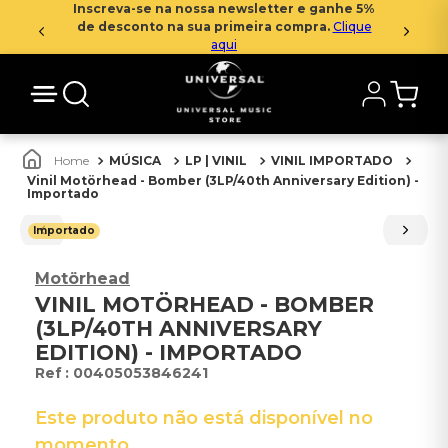
Inscreva-se na nossa newsletter e ganhe 5%
de desconto na sua primeira compra.
Clique
aqui
MÚSICA
LP | VINIL
VINIL IMPORTADO
Vinil Motörhead - Bomber (3LP/40th Anniversary Edition) -
Importado
Importado
Motörhead
VINIL MOTÖRHEAD - BOMBER
(3LP/40TH ANNIVERSARY
EDITION) - IMPORTADO
:
00405053846241
Este produto não está disponível no
momento