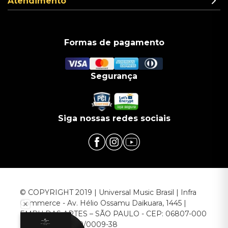
Atendimento
Formas de pagamento
Segurança
Siga nossas redes sociais
© COPYRIGHT 2019 | Universal Music Brasil | Infra
Commerce - Av. Hélio Ossamu Daikuara, 1445 |
EMBU DAS ARTES – SÃO PAULO - CEP: 06807-000
CNPJ: 00.952.789/0009-38