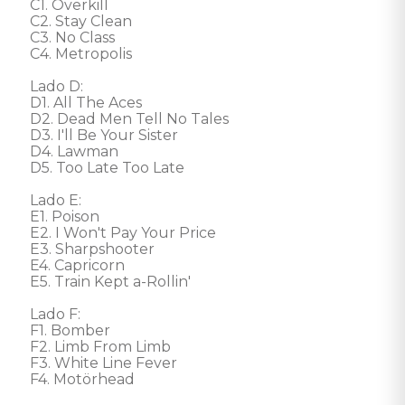
C1. Overkill 

C2. Stay Clean 

C3. No Class 

C4. Metropolis 

Lado D: 

D1. All The Aces 

D2. Dead Men Tell No Tales 

D3. I'll Be Your Sister 

D4. Lawman 

D5. Too Late Too Late 

Lado E: 

E1. Poison 

E2. I Won't Pay Your Price 

E3. Sharpshooter 

E4. Capricorn 

E5. Train Kept a-Rollin' 

Lado F: 

F1. Bomber 

F2. Limb From Limb 

F3. White Line Fever 

F4. Motörhead 
