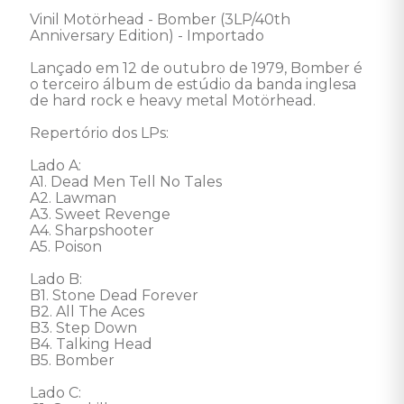
Vinil Motörhead - Bomber (3LP/40th 
Anniversary Edition) - Importado 

Lançado em 12 de outubro de 1979, Bomber é 
o terceiro álbum de estúdio da banda inglesa 
de hard rock e heavy metal Motörhead. 

Repertório dos LPs:

Lado A: 

A1. Dead Men Tell No Tales 

A2. Lawman 

A3. Sweet Revenge 

A4. Sharpshooter 

A5. Poison 

Lado B: 

B1. Stone Dead Forever 

B2. All The Aces 

B3. Step Down 

B4. Talking Head 

B5. Bomber 

Lado C: 
