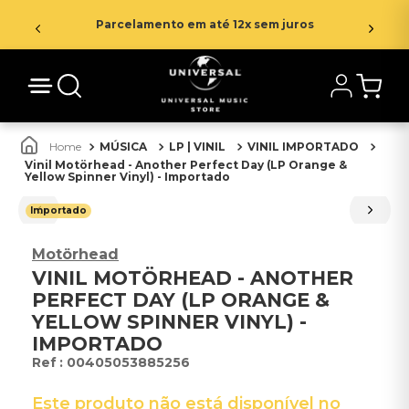
Parcelamento em até 12x sem juros
MÚSICA
LP | VINIL
VINIL IMPORTADO
Vinil Motörhead - Another Perfect Day (LP Orange &
Yellow Spinner Vinyl) - Importado
Importado
Motörhead
VINIL MOTÖRHEAD - ANOTHER
PERFECT DAY (LP ORANGE &
YELLOW SPINNER VINYL) -
IMPORTADO
:
00405053885256
Este produto não está disponível no