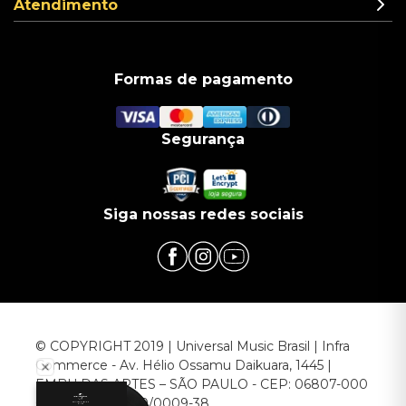
Atendimento
Formas de pagamento
Segurança
Siga nossas redes sociais
© COPYRIGHT 2019 | Universal Music Brasil | Infra
Commerce - Av. Hélio Ossamu Daikuara, 1445 |
EMBU DAS ARTES – SÃO PAULO - CEP: 06807-000
CNPJ: 00.952.789/0009-38