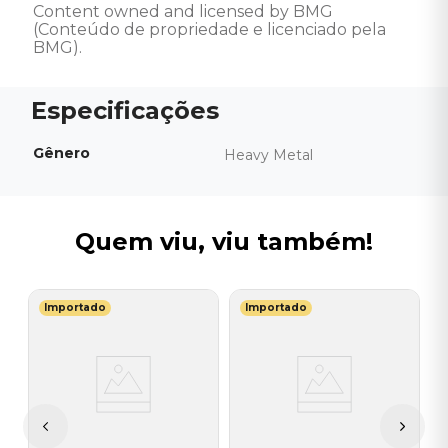
Content owned and licensed by BMG 
(Conteúdo de propriedade e licenciado pela 
BMG).
Gênero
Heavy Metal
Quem viu, viu também!
Importado
Importado
G
V
H
I
A
a