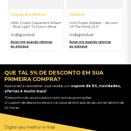
Cassandra Wilson
Volbeat
VINIL Duplo Cassandra Wilson
Vinil Duplo Volbeat - Servant
- Blue Light Til Dawn (Blue
Of The Mind (2LP
Note Classic-2LP) - Importado
Orange/Blue / D2C) -
Importado
Indisponível
Indisponível
Avise-me quando retornar
Avise-me quando retornar
ao estoque
ao estoque
QUE TAL 5% DE DESCONTO EM SUA
PRIMEIRA COMPRA?
Assinando a newsletter você recebe um
cupom de 5%, novidades,
ofertas e muito mais!
*Desconto não acumulativo com outras promoções.
O cupom de desconto estará na caixa de entrada do seu email dentro de
24 horas.
Digite seu melhor e-mail