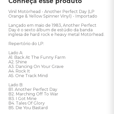
Conheça esse produto
Vinil Motörhead - Another Perfect Day (LP 
Orange & Yellow Spinner Vinyl) - Importado

Lançado em maio de 1983, Another Perfect 
Day é o sexto álbum de estúdio da banda 
inglesa de hard rock e heavy metal Motörhead. 

Repertório do LP: 

Lado A: 

A1. Back At The Funny Farm 

A2. Shine 

A3. Dancing On Your Grave 

A4. Rock It 

A5. One Track Mind 

Lado B: 

B1. Another Perfect Day 

B2. Marching Off To War 

B3. I Got Mine 

B4. Tales Of Glory 

B5. Die You Bastard
