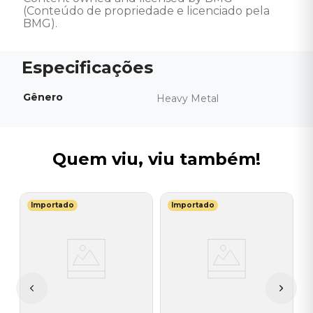
(Conteúdo de propriedade e licenciado pela 
BMG).
Gênero
Heavy Metal
Quem viu, viu também!
Importado
Importado
U
V
do
(
V
I
A
a