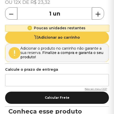
12
R$
23
,
32
－
＋
Poucas unidades restantes
Adicionar ao carrinho
Adicionar o produto no carrinho não garante a
sua reserva.
Finalize a compra e garanta o seu
produto!
Não sei meu CEP
Conheça esse produto