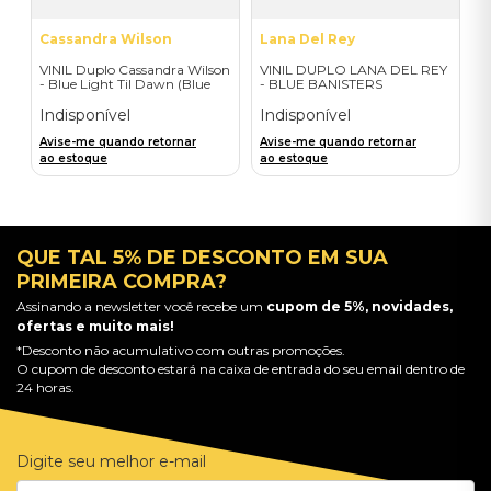
Cassandra Wilson
Lana Del Rey
VINIL Duplo Cassandra Wilson
VINIL DUPLO LANA DEL REY
- Blue Light Til Dawn (Blue
- BLUE BANISTERS
Note Classic-2LP) - Importado
(AMARELO TRANSPARENTE)
- IMPORTADO
Indisponível
Indisponível
Avise-me quando retornar
Avise-me quando retornar
ao estoque
ao estoque
QUE TAL 5% DE DESCONTO EM SUA
PRIMEIRA COMPRA?
Assinando a newsletter você recebe um
cupom de 5%, novidades,
ofertas e muito mais!
*Desconto não acumulativo com outras promoções.
O cupom de desconto estará na caixa de entrada do seu email dentro de
24 horas.
Digite seu melhor e-mail