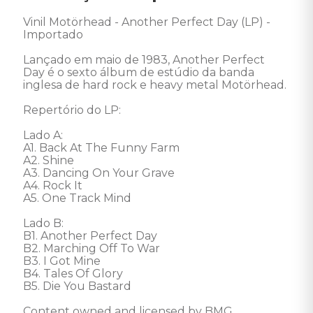
Vinil Motörhead - Another Perfect Day (LP) - 
Importado

Lançado em maio de 1983, Another Perfect 
Day é o sexto álbum de estúdio da banda 
inglesa de hard rock e heavy metal Motörhead. 

Repertório do LP: 

Lado A: 

A1. Back At The Funny Farm 

A2. Shine 

A3. Dancing On Your Grave 

A4. Rock It 

A5. One Track Mind 

Lado B: 

B1. Another Perfect Day 

B2. Marching Off To War 

B3. I Got Mine 

B4. Tales Of Glory 

B5. Die You Bastard

Content owned and licensed by BMG 