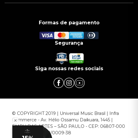
Formas de pagamento
Segurança
Siga nossas redes sociais
© COPYRIGHT 2019 | Universal Music Brasil | Infra
Commerce - Av. Hélio Ossamu Daikuara, 1445 |
EMBU DAS ARTES – SÃO PAULO - CEP: 06807-000
CNPJ: 00.952.789/0009-38