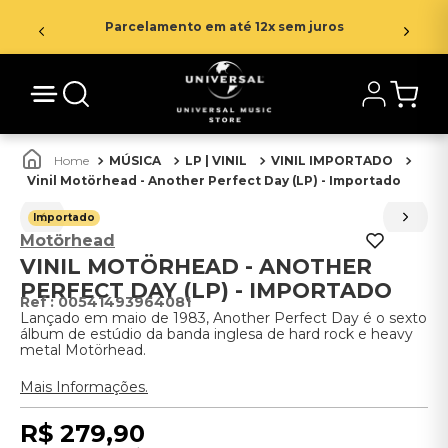
Parcelamento em até 12x sem juros
MÚSICA
LP | VINIL
VINIL IMPORTADO
Vinil Motörhead - Another Perfect Day (LP) - Importado
Importado
Motörhead
VINIL MOTÖRHEAD - ANOTHER
PERFECT DAY (LP) - IMPORTADO
:
00541493964081
Lançado em maio de 1983, Another Perfect Day é o sexto
álbum de estúdio da banda inglesa de hard rock e heavy
metal Motörhead.
Mais Informações.
R$
279
,
90