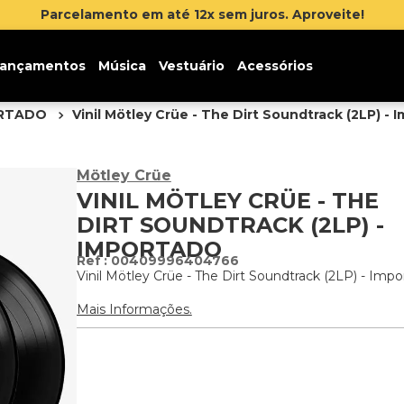
Inscreva-se na newslette
ançamentos
Música
Vestuário
Acessórios
ORTADO
Vinil Mötley Crüe - The Dirt Soundtrack (2LP) - 
Mötley Crüe
VINIL MÖTLEY CRÜE - THE
DIRT SOUNDTRACK (2LP) -
IMPORTADO
:
00409996404766
Vinil Mötley Crüe - The Dirt Soundtrack (2LP) - Imp
Mais Informações.