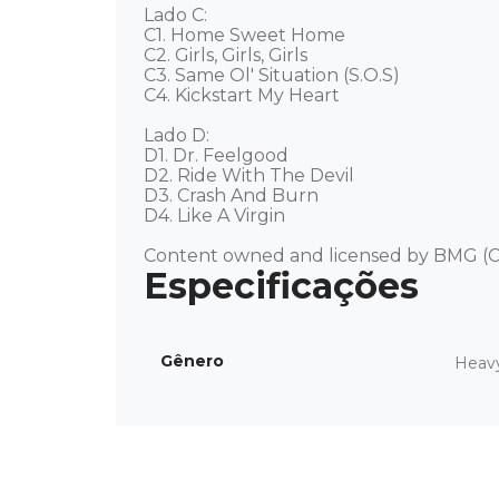
Lado C: 

C1. Home Sweet Home

C2. Girls, Girls, Girls

C3. Same Ol' Situation (S.O.S)

C4. Kickstart My Heart

Lado D: 

D1. Dr. Feelgood

D2. Ride With The Devil

D3. Crash And Burn

D4. Like A Virgin 

Content owned and licensed by BMG (C
Gênero
Heav