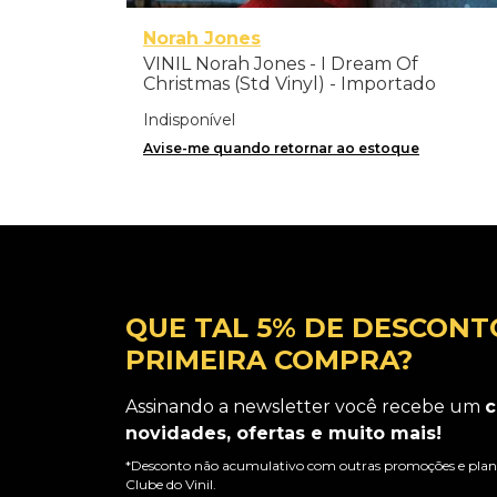
Norah Jones
VINIL Norah Jones - I Dream Of
Christmas (Std Vinyl) - Importado
Indisponível
Avise-me quando retornar ao estoque
QUE TAL 5% DE DESCONT
PRIMEIRA COMPRA?
Assinando a newsletter você recebe um
c
novidades, ofertas e muito mais!
*Desconto não acumulativo com outras promoções e plano
Clube do Vinil.