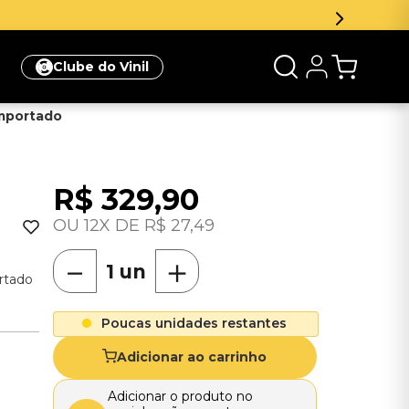
r e ganhe 5% de desconto na sua primeira compra
Clique aq
Clube do Vinil
Importado
R$
329
,
90
12
R$
27
,
49
－
＋
ortado
Poucas unidades restantes
Adicionar ao carrinho
Adicionar o produto no