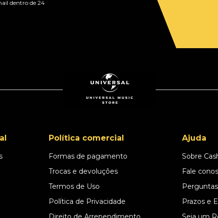
ail dentro de 24
al
Política comercial
Ajuda
s
Formas de pagamento
Sobre Cas
l
Trocas e devoluções
Fale cono
Termos de Uso
Perguntas
Política de Privacidade
Prazos e 
Direito de Arrependimento
Seja um R