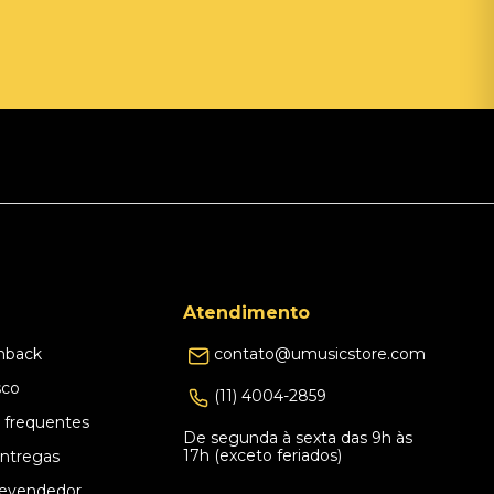
Atendimento
hback
contato@umusicstore.com
sco
(11) 4004-2859
 frequentes
De segunda à sexta das 9h às
17h (exceto feriados)
Entregas
evendedor