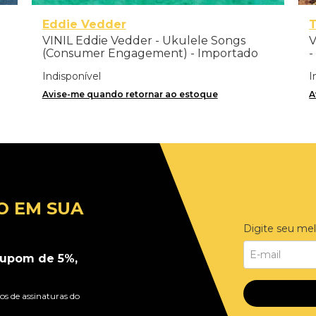
Eddie Vedder
T
VINIL Eddie Vedder - Ukulele Songs
V
(Consumer Engagement) - Importado
-
Indisponível
I
Avise-me quando retornar ao estoque
A
O EM SUA
Digite seu mel
upom de 5%,
s de assinaturas do