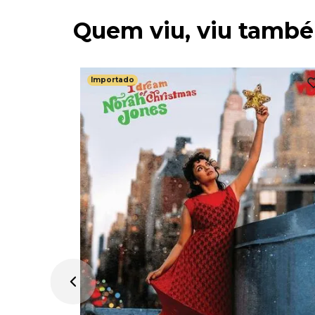
Quem viu, viu tamb
Importado
 Of
r The