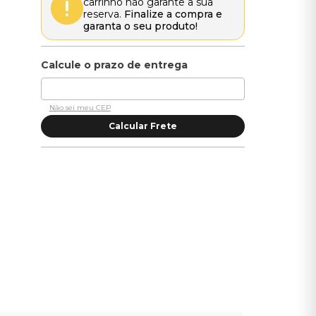
carrinho não garante a sua
reserva.
Finalize a compra e
garanta o seu produto!
Não sei meu CEP