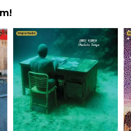
ém!
Importado
I