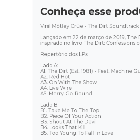
Conheça esse prod
Vinil Mötley Crüe - The Dirt Soundtrack 
Lançado em 22 de março de 2019, The D
inspirado no livro The Dirt: Confessions 
Repertório dos LPs: 

Lado A: 

A1. The Dirt (Est. 1981) - Feat. Machine Gu
A2. Red Hot

A3. On With The Show

A4. Live Wire

A5. Merry-Go-Round

Lado B: 

B1. Take Me To The Top

B2. Piece Of Your Action

B3. Shout At The Devil

B4. Looks That Kill

B5. Too Young To Fall In Love
