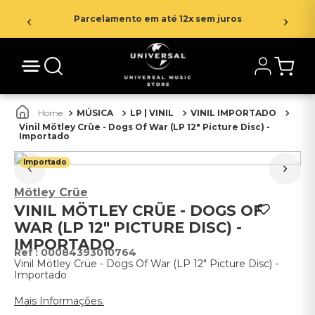
Parcelamento em até 12x sem juros
MÚSICA
LP | VINIL
VINIL IMPORTADO
Vinil Mötley Crüe - Dogs Of War (LP 12" Picture Disc) -
Importado
Importado
Mötley Crüe
VINIL MÖTLEY CRÜE - DOGS OF
WAR (LP 12" PICTURE DISC) -
IMPORTADO
:
00084393010764
Vinil Mötley Crüe - Dogs Of War (LP 12" Picture Disc) -
Importado
Mais Informações.