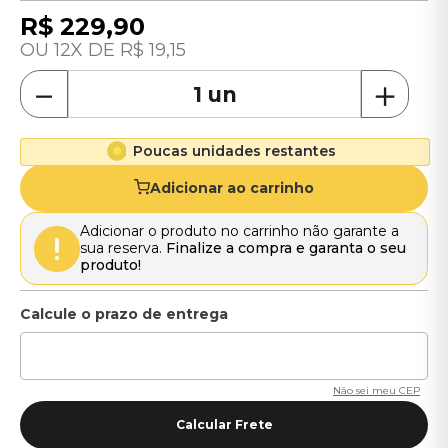
R$
229
,
90
12
R$
19
,
15
－
＋
Poucas unidades restantes
Adicionar ao carrinho
Adicionar o produto no carrinho não garante a
sua reserva.
Finalize a compra e garanta o seu
produto!
Não sei meu CEP