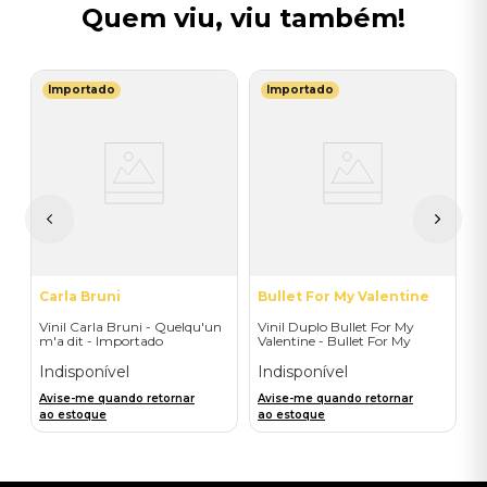
Quem viu, viu também!
Importado
Importado
B
a
V
B
I
I
A
a
Carla Bruni
Bullet For My Valentine
Vinil Carla Bruni - Quelqu'un
Vinil Duplo Bullet For My
m'a dit - Importado
Valentine - Bullet For My
Valentine (Colour 1 deluxe) -
Importado
Indisponível
Indisponível
Avise-me quando retornar
Avise-me quando retornar
ao estoque
ao estoque