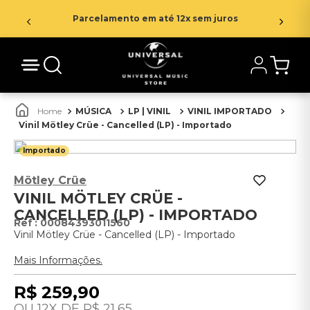
Parcelamento em até 12x sem juros
MÚSICA
LP | VINIL
VINIL IMPORTADO
Vinil Mötley Crüe - Cancelled (LP) - Importado
Importado
Mötley Crüe
VINIL MÖTLEY CRÜE -
CANCELLED (LP) - IMPORTADO
:
00084393011560
Vinil Mötley Crüe - Cancelled (LP) - Importado
Mais Informações.
R$
259
,
90
12
R$
21
,
65