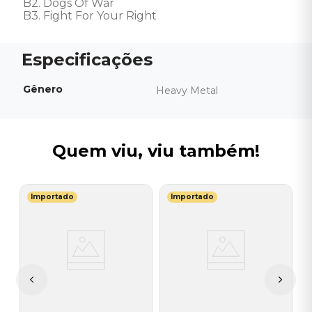
B2. Dogs Of War 

B3. Fight For Your Right
Gênero
Heavy Metal
Quem viu, viu também!
Importado
Importado
S
V
(
-
I
A
a