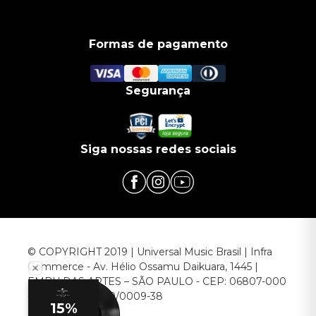
Formas de pagamento
Segurança
Siga nossas redes sociais
© COPYRIGHT 2019 | Universal Music Brasil | Infra
Commerce - Av. Hélio Ossamu Daikuara, 1445 |
EMBU DAS ARTES – SÃO PAULO - CEP: 06807-000
CNPJ: 00.952.789/0009-38