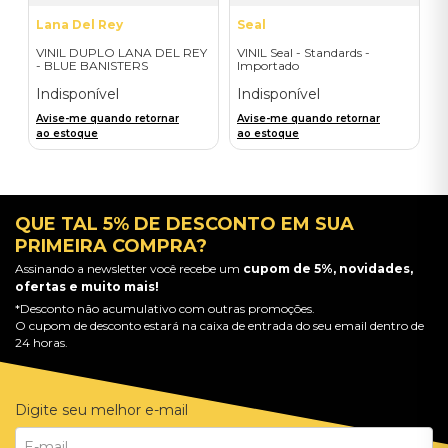
Lana Del Rey
Seal
VINIL DUPLO LANA DEL REY
VINIL Seal - Standards -
- BLUE BANISTERS
Importado
(AMARELO TRANSPARENTE)
- IMPORTADO
Indisponível
Indisponível
Avise-me quando retornar
Avise-me quando retornar
ao estoque
ao estoque
QUE TAL 5% DE DESCONTO EM SUA
PRIMEIRA COMPRA?
Assinando a newsletter você recebe um
cupom de 5%, novidades,
ofertas e muito mais!
*Desconto não acumulativo com outras promoções.
O cupom de desconto estará na caixa de entrada do seu email dentro de
24 horas.
Digite seu melhor e-mail