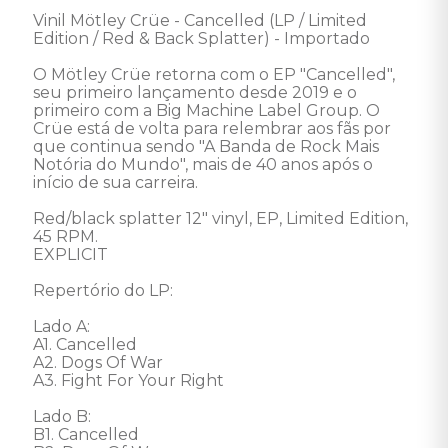
Vinil Mötley Crüe - Cancelled (LP / Limited 
Edition / Red & Back Splatter) - Importado 

O Mötley Crüe retorna com o EP "Cancelled", 
seu primeiro lançamento desde 2019 e o 
primeiro com a Big Machine Label Group. O 
Crüe está de volta para relembrar aos fãs por 
que continua sendo "A Banda de Rock Mais 
Notória do Mundo", mais de 40 anos após o 
início de sua carreira. 

Red/black splatter 12" vinyl, EP, Limited Edition, 
45 RPM. 

EXPLICIT

Repertório do LP:  

Lado A: 

A1. Cancelled 

A2. Dogs Of War 

A3. Fight For Your Right 

Lado B: 

B1. Cancelled 
