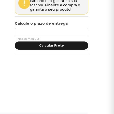
carrinho não garante a sua
reserva.
Finalize a compra e
garanta o seu produto!
Não sei meu CEP