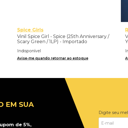
Spice Girls
R
Vinil Spice Girl - Spice (25th Anniversary /
V
Scary Green / 1LP) - Importado
Y
Indisponível
I
Avise-me quando retornar ao estoque
A
O EM SUA
Digite seu mel
upom de 5%,