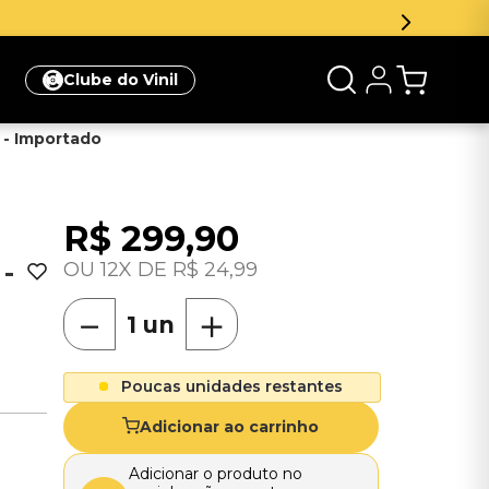
Clube do Vinil
 - Importado
R$
299
,
90
-
12
R$
24
,
99
－
＋
Poucas unidades restantes
Adicionar ao carrinho
Adicionar o produto no