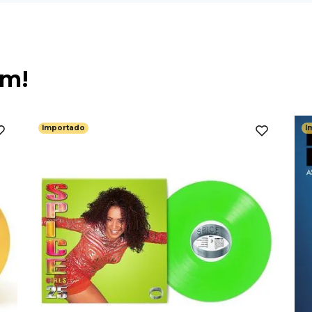
ém!
Importado
I