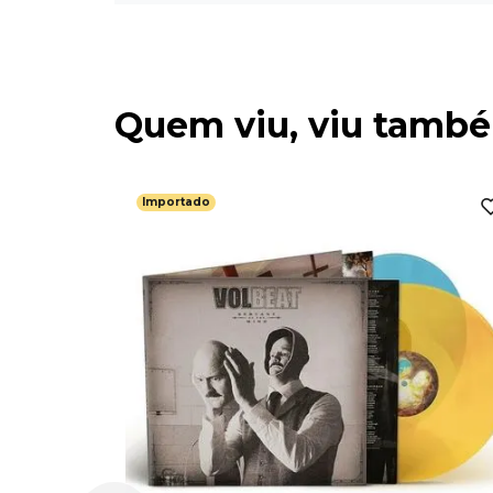
Quem viu, viu tamb
Importado
n -