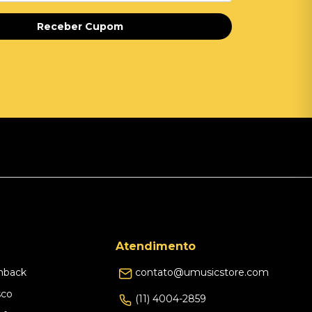
Receber Cupom
Atendimento
hback
contato@umusicstore.com
sco
(11) 4004-2859