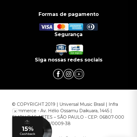
Formas de pagamento
Segurança
Siga nossas redes sociais
© COPYRIGHT 2019 | Universal Music Brasil | Infra
Commerce - Av. Hélio Ossamu Daikuara, 1445 |
EMBU DAS ARTES – SÃO PAULO - CEP: 06807-000
CNPJ: 00.952.789/0009-38