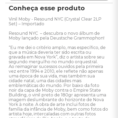
Conheça esse produto
Vinil Moby - Resound NYC (Crystal Clear 2LP 
Set) – Importado 

Resound NYC  – descubra o novo álbum de 
Moby lançado pela Deustsche Grammophon!

“Eu me dei o critério amplo, mas específico, de 
que a música deveria ter sido escrita ou 
gravada em Nova York”, diz o artista sobre seu 
segundo mergulho no mundo orquestral. 

Ao reimaginar sucessos ouvidos pela primeira 
vez entre 1994 e 2010, ele reflete não apenas 
uma época de sua vida, mas também sua 
cidade natal, uma das cidades mais 
emblemáticas do mundo. Por baixo da foto 
noir da capa de Moby contra o Empire State 
Building, o vinil preto de 180gr apresenta uma 
imagem deslumbrante do horizonte de Nova 
York à noite. A obra de arte inclui fotos de 
família da infância de Moby, bem como fotos do 
artista hoje, intercaladas com outras fotos 