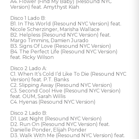
A4. Flower (Find My Baby) (Resound NYC 
Version) feat. Amythyst Kiah 

Disco 1 Lado B: 

B1. In This World (Resound NYC Version) feat. 
Nicole Scherzinger, Marisha Wallace 

B2. Helpless (Resound NYC Version) feat. 
Margo Timmins, Damien Jurado 

B3. Signs Of Love (Resound NYC Version) 

B4. The Perfect Life (Resound NYC Version) 
feat. Ricky Wilson 

Disco 2 Lado A: 

C1. When It’s Cold I’d Like To Die (Resound NYC 
Version) feat. P.T. Banks 

C2. Slipping Away (Resound NYC Version) 

C3. Second Cool Hive (Resound NYC Version) 
feat. OUM, Sarah Willis 

C4. Hyenas (Resound NYC Version) 

Disco 2 Lado B: 

D1. Last Night (Resound NYC Version) 

D2. Run On (Resound NYC Version) feat. 
Danielle Ponder, Elijah Ponder 

D3. Walk With Me (Resound NYC Version) feat. 