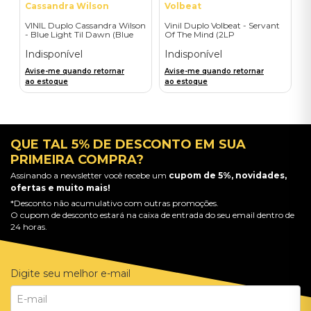
Cassandra Wilson
Volbeat
VINIL Duplo Cassandra Wilson
Vinil Duplo Volbeat - Servant
- Blue Light Til Dawn (Blue
Of The Mind (2LP
Note Classic-2LP) - Importado
Orange/Blue / D2C) -
Importado
Indisponível
Indisponível
Avise-me quando retornar
Avise-me quando retornar
ao estoque
ao estoque
QUE TAL 5% DE DESCONTO EM SUA
PRIMEIRA COMPRA?
Assinando a newsletter você recebe um
cupom de 5%, novidades,
ofertas e muito mais!
*Desconto não acumulativo com outras promoções.
O cupom de desconto estará na caixa de entrada do seu email dentro de
24 horas.
Digite seu melhor e-mail