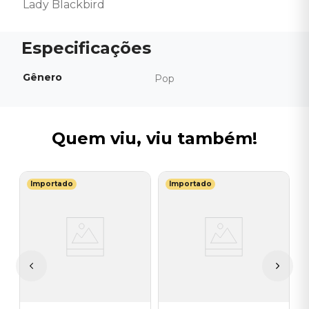
Lady Blackbird
Gênero
Pop
Quem viu, viu também!
Importado
Importado
T
V
G
I
A
a