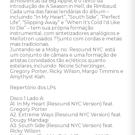
atmosféricas da Big Apple, e o texto da 
introdução de A Season in Hell, de Rimbaud. 
Cada uma das faixas lendárias do álbum – 
incluindo “In My Heart”, “South Side”, “Perfect 
Life”, “Slipping Away” e “When It's Cold I'd Like 
to Die” – tem sua própria formação 
instrumental, com sintetizadores analógicos e 
Mellotron usados ??junto com cordas e metais 
mais tradicionais. 

Juntando-se a Moby no  Resound NYC  está 
um conjunto de câmara e uma formação de 
artistas convidados tão ecléticos quanto 
estelares, incluindo  Nicole Scherzinger, 
Gregory Porter, Ricky Wilson, Margo Timmins e 
Amythyst Kiah. 

Repertório dos LPs: 

Disco 1 Lado A: 

A1. In My Heart (Resound NYC Version) feat. 
Gregory Porter 

A2. Extreme Ways (Resound NYC Version) feat. 
Dougy Mandagi 

A3. South Side (Resound NYC Version) feat. 
Ricky Wilson 
