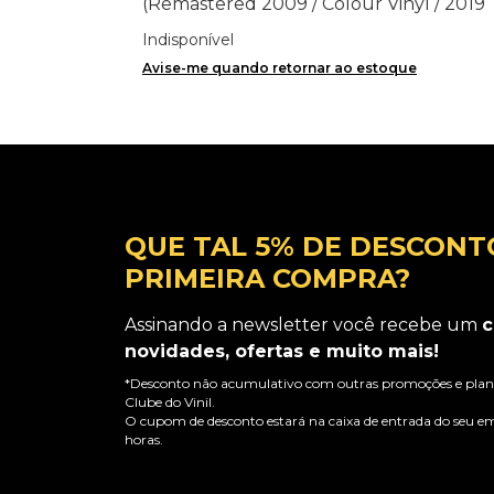
(Remastered 2009 / Colour Vinyl / 2019
reissue) - Importado
Indisponível
Avise-me quando retornar ao estoque
QUE TAL 5% DE DESCONT
PRIMEIRA COMPRA?
Assinando a newsletter você recebe um
c
novidades, ofertas e muito mais!
*Desconto não acumulativo com outras promoções e plano
Clube do Vinil.
O cupom de desconto estará na caixa de entrada do seu em
horas.