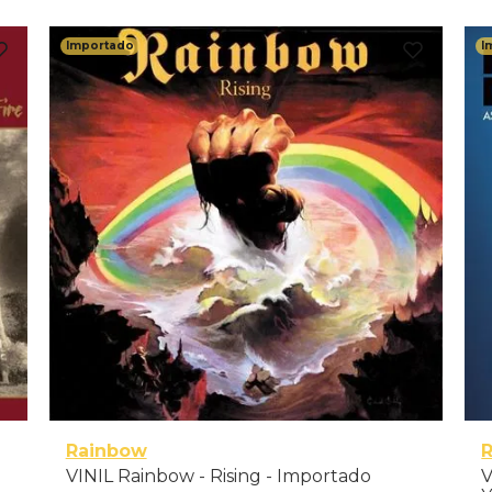
Importado
I
Rainbow
R
VINIL Rainbow - Rising - Importado
V