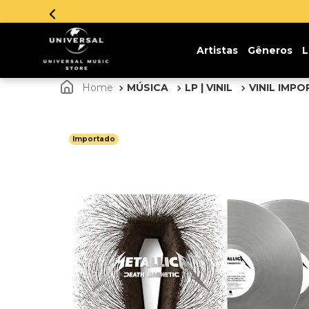
Parcelamento em até 12x sem juros. Aproveite!
Artistas
Gêneros
L
MÚSICA
LP | VINIL
VINIL IMP
Importado