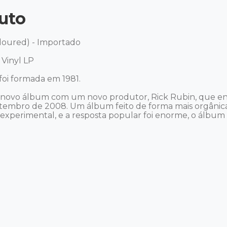
uto
loured) - Importado 

inyl LP 

oi formada em 1981. 

o novo álbum com um novo produtor, Rick Rubin, que enco
embro de 2008. Um álbum feito de forma mais orgânica, fo
s experimental, e a resposta popular foi enorme, o álbu