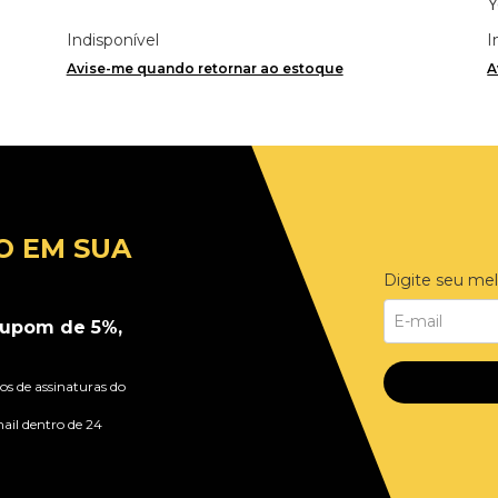
Y
Indisponível
I
Avise-me quando retornar ao estoque
A
O EM SUA
Digite seu mel
upom de 5%,
s de assinaturas do
ail dentro de 24