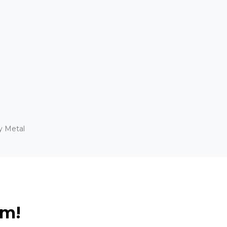
y Metal
ém!