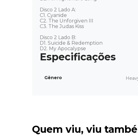
Disco 2 Lado A: 

C1. Cyanide 

C2. The Unforgiven III 

C3. The Judas Kiss 

Disco 2 Lado B: 

D1. Suicide & Redemption 

D2. My Apocalypse
Gênero
Heav
Quem viu, viu tamb