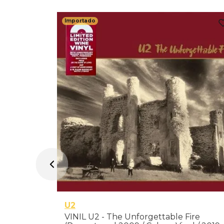
Importado
ortado
U2
VINIL U2 - The Unforgettable Fire