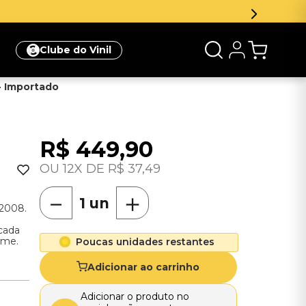
Inscreva-se na newsletter e ganhe 5
Clube do Vinil
 - Importado
R$
449
,
90
12
R$
37
,
49
－
＋
 2008.
 cada
rme.
Poucas unidades restantes
Adicionar ao carrinho
Adicionar o produto no