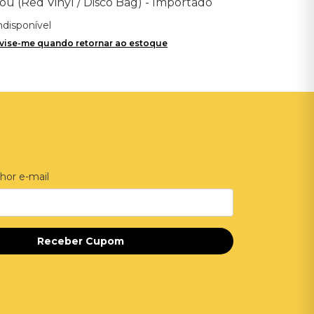
ou (Red Vinyl / Disco Bag) - Importado
ndisponível
vise-me quando retornar ao estoque
hor e-mail
Receber Cupom