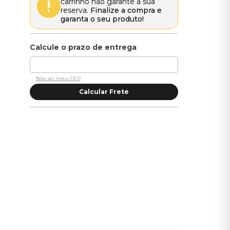
carrinho não garante a sua
reserva.
Finalize a compra e
garanta o seu produto!
Não sei meu CEP