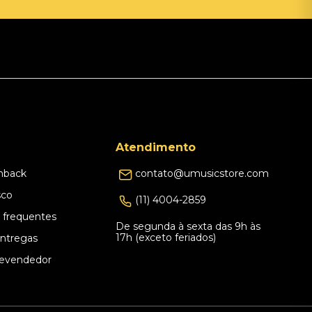
Atendimento
hback
contato@umusicstore.com
sco
(11) 4004-2859
 frequentes
De segunda à sexta das 9h às
17h (exceto feriados)
Entregas
evendedor