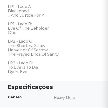
LP1 - Lado A: 

Blackened 

…And Justice For All 

LP1 - Lado B: 

Eye Of The Beholder 

One 

LP2 - Lado C: 

The Shortest Straw 

Harvester Of Sorrow 

The Frayed Ends Of Sanity 

LP2 - Lado D: 

To Live Is To Die 

Dyers Eve
Gênero
Heavy Metal