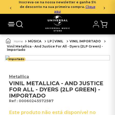
Inscreva-se na nossa newsletter e ganhe 5%
de desconto na sua primeira compra.
Clique
aqui
MÚSICA
LP | VINIL
VINIL IMPORTADO
Vinil Metallica - And Justice For All - Dyers (2LP Green) -
Importado
Importado
Metallica
VINIL METALLICA - AND JUSTICE
FOR ALL - DYERS (2LP GREEN) -
IMPORTADO
:
00060245572587
Este produto não está disponível no