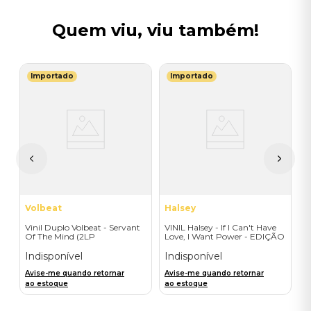
Quem viu, viu também!
Importado
Importado
K
V
(
 -
I
A
a
Volbeat
Halsey
Vinil Duplo Volbeat - Servant
VINIL Halsey - If I Can't Have
Of The Mind (2LP
Love, I Want Power - EDIÇÃO
Orange/Blue / D2C) -
LIMITADA EXCLUSIVA
Importado
TRANSPARENT ORANGE
Indisponível
Indisponível
Avise-me quando retornar
Avise-me quando retornar
ao estoque
ao estoque