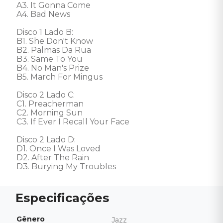
A3. It Gonna Come

A4. Bad News

Disco 1 Lado B: 

B1. She Don't Know

B2. Palmas Da Rua

B3. Same To You

B4. No Man's Prize

B5. March For Mingus

Disco 2 Lado C: 

C1. Preacherman

C2. Morning Sun

C3. If Ever I Recall Your Face

Disco 2 Lado D: 

D1. Once I Was Loved

D2. After The Rain

D3. Burying My Troubles
Gênero
Jazz