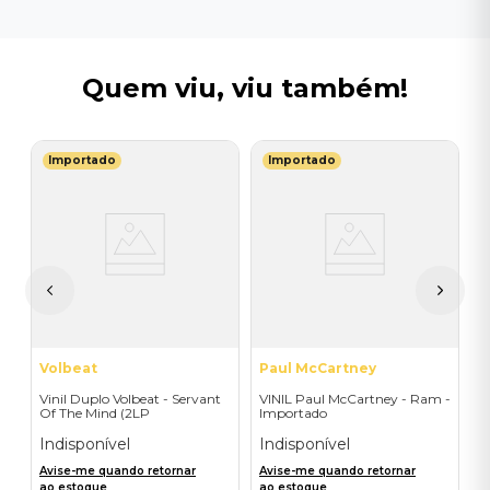
Quem viu, viu também!
Importado
Importado
R
V
do
U
I
A
a
Volbeat
Paul McCartney
Vinil Duplo Volbeat - Servant
VINIL Paul McCartney - Ram -
Of The Mind (2LP
Importado
Orange/Blue / D2C) -
Importado
Indisponível
Indisponível
Avise-me quando retornar
Avise-me quando retornar
ao estoque
ao estoque