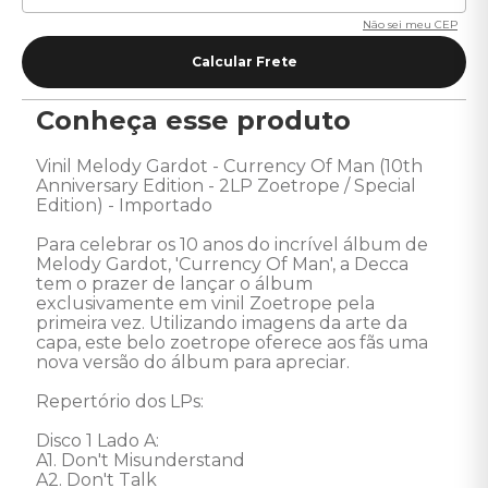
Não sei meu CEP
Conheça esse produto
Vinil Melody Gardot - Currency Of Man (10th 
Anniversary Edition - 2LP Zoetrope / Special 
Edition) - Importado

Para celebrar os 10 anos do incrível álbum de 
Melody Gardot, 'Currency Of Man', a Decca 
tem o prazer de lançar o álbum 
exclusivamente em vinil Zoetrope pela 
primeira vez. Utilizando imagens da arte da 
capa, este belo zoetrope oferece aos fãs uma 
nova versão do álbum para apreciar. 

Repertório dos LPs:

Disco 1 Lado A: 

A1. Don't Misunderstand

A2. Don't Talk
