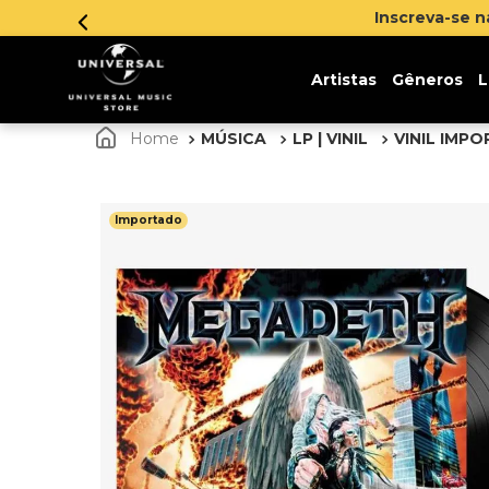
he 5% de desconto na sua primeira compra
Clique aqui
Artistas
Gêneros
L
MÚSICA
LP | VINIL
VINIL IMP
Importado