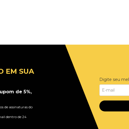
O EM SUA
Digite seu mel
upom de 5%,
s de assinaturas do
ail dentro de 24