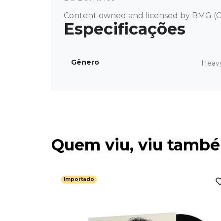
Content owned and licensed by BMG (C
Gênero
Heav
Quem viu, viu tamb
Importado
ch (Blue