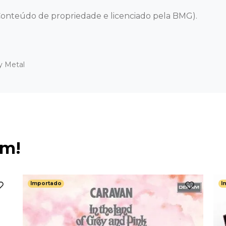
onteúdo de propriedade e licenciado pela BMG).
y Metal
ém!
Importado
I