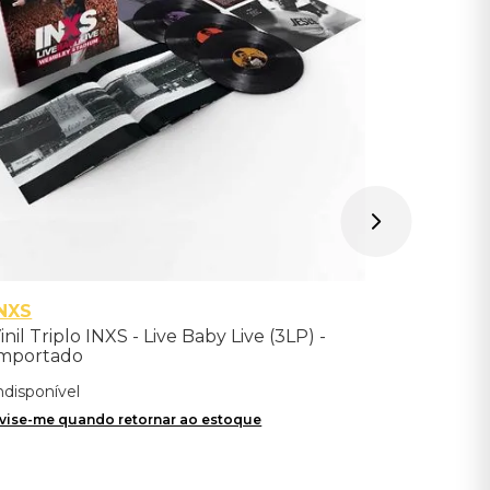
Indisponíve
Avise-me qu
INXS
inil Triplo INXS - Live Baby Live (3LP) -
mportado
ndisponível
vise-me quando retornar ao estoque