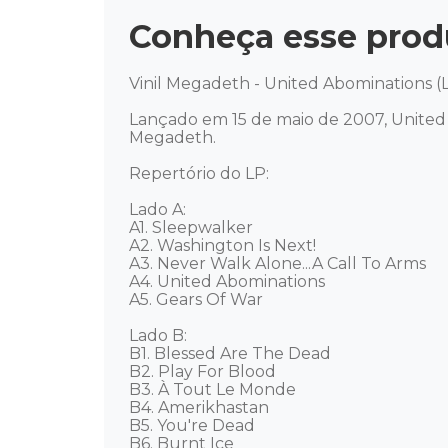
Conheça esse prod
Vinil Megadeth - United Abominations (
Lançado em 15 de maio de 2007, United
Megadeth.  

Repertório do LP:

Lado A:

A1. Sleepwalker

A2. Washington Is Next!

A3. Never Walk Alone...A Call To Arms

A4. United Abominations

A5. Gears Of War 

Lado B: 

B1. Blessed Are The Dead

B2. Play For Blood

B3. À Tout Le Monde

B4. Amerikhastan

B5. You're Dead

B6. Burnt Ice 
