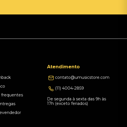
Atendimento
hback
contato@umusicstore.com
sco
(11) 4004-2859
 frequentes
De segunda à sexta das 9h às
17h (exceto feriados)
Entregas
evendedor