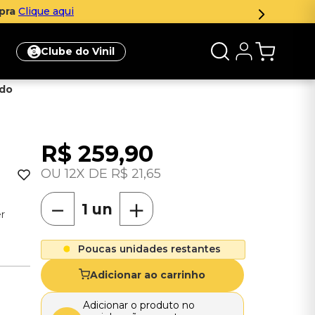
Parcelamento em até 12x sem jur
Clube do Vinil
ado
R$
259
,
90
12
R$
21
,
65
－
＋
r
Poucas unidades restantes
Adicionar ao carrinho
Adicionar o produto no