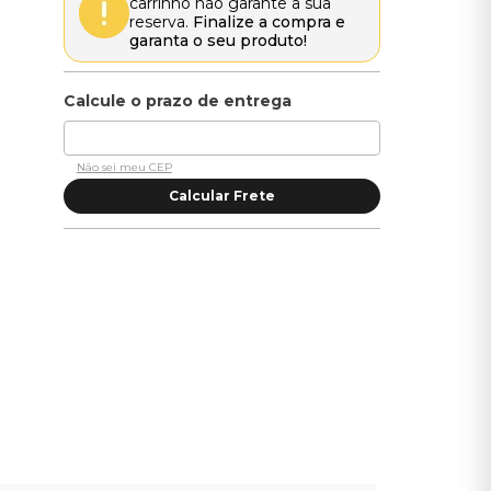
carrinho não garante a sua
reserva.
Finalize a compra e
garanta o seu produto!
Não sei meu CEP