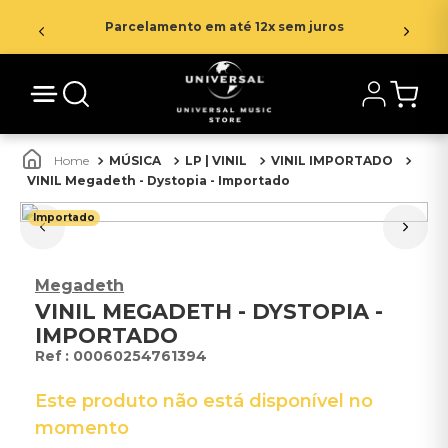
Parcelamento em até 12x sem juros
MÚSICA
LP | VINIL
VINIL IMPORTADO
VINIL Megadeth - Dystopia - Importado
Importado
Megadeth
VINIL MEGADETH - DYSTOPIA -
IMPORTADO
:
00060254761394
Este produto não está disponível no
momento