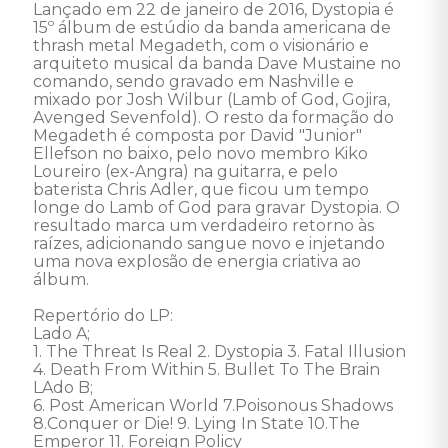
Lançado em 22 de janeiro de 2016, Dystopia é 
15º álbum de estúdio da banda americana de 
thrash metal Megadeth, com o visionário e 
arquiteto musical da banda Dave Mustaine no 
comando, sendo gravado em Nashville e 
mixado por Josh Wilbur (Lamb of God, Gojira, 
Avenged Sevenfold). O resto da formação do 
Megadeth é composta por David "Junior" 
Ellefson no baixo, pelo novo membro Kiko 
Loureiro (ex-Angra) na guitarra, e pelo 
baterista Chris Adler, que ficou um tempo 
longe do Lamb of God para gravar Dystopia. O 
resultado marca um verdadeiro retorno às 
raízes, adicionando sangue novo e injetando 
uma nova explosão de energia criativa ao 
álbum. 

Repertório do LP: 

Lado A; 

1. The Threat Is Real 2. Dystopia 3. Fatal Illusion 
4. Death From Within 5. Bullet To The Brain 

LAdo B; 

6. Post American World 7.Poisonous Shadows 
8.Conquer or Die! 9. Lying In State 10.The 
Emperor 11. Foreign Policy