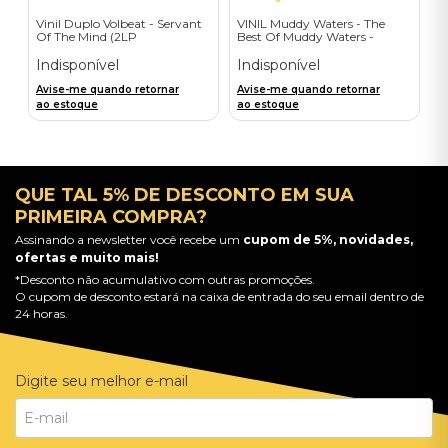
Vinil Duplo Volbeat - Servant
VINIL Muddy Waters - The
Of The Mind (2LP
Best Of Muddy Waters -
Orange/Blue / D2C) -
Importado
Importado
Indisponível
Indisponível
Avise-me quando retornar
Avise-me quando retornar
ao estoque
ao estoque
QUE TAL 5% DE DESCONTO EM SUA
PRIMEIRA COMPRA?
Assinando a newsletter você recebe um
cupom de 5%, novidades,
ofertas e muito mais!
*Desconto não acumulativo com outras promoções.
O cupom de desconto estará na caixa de entrada do seu email dentro de
24 horas.
Digite seu melhor e-mail