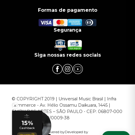
Formas de pagamento
Segurança
Siga nossas redes sociais
© COPYRIGHT 2019 | Universal Music Brasil | Infra
Commerce - Av. Hélio Ossamu Daikuara, 1445 |
EMBU DAS ARTES – SÃO PAULO - CEP: 06807-000
CNPJ: 00.952.789/0009-38
Powered by
Developed by