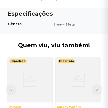
Gênero
Heavy Metal
Quem viu, viu também!
Importado
Importado
T
V
(
I
A
a
Volbeat
Muddy Waters