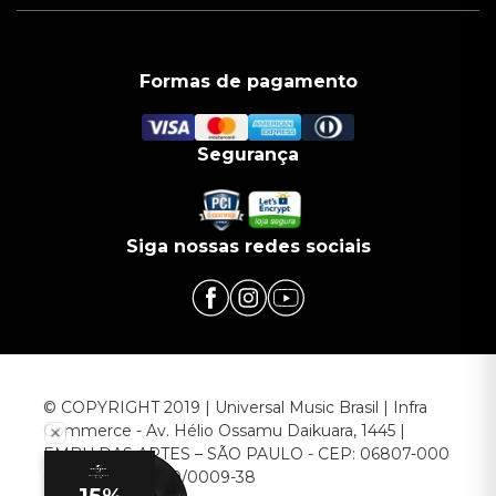
Formas de pagamento
Segurança
Siga nossas redes sociais
© COPYRIGHT 2019 | Universal Music Brasil | Infra
Commerce - Av. Hélio Ossamu Daikuara, 1445 |
EMBU DAS ARTES – SÃO PAULO - CEP: 06807-000
CNPJ: 00.952.789/0009-38