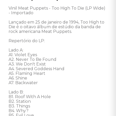
Vinil Meat Puppets - Too High To Die (LP Wide) 
- Importado

Lançado em 25 de janeiro de 1994, Too High to 
Die é o oitavo álbum de estúdio da banda de 
rock americana Meat Puppets. 

Repertório do LP:

Lado A: 

A1. Violet Eyes

A2. Never To Be Found

A3. We Don't Exist

A4. Severed Goddess Hand

A5. Flaming Heart

A6. Shine

A7. Backwater

Lado B: 

B1. Roof With A Hole

B2. Station

B3. Things

B4. Why?

B5. Evil Love
