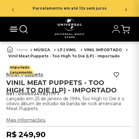
Parcelamento em até 12x sem juros
MÚSICA
LP | VINIL
VINIL IMPORTADO
Vinil Meat Puppets - Too High To Die (LP) - Importado
Importado
Lançamento
Meat Puppets
VINIL MEAT PUPPETS - TOO
HIGH TO DIE (LP) - IMPORTADO
:
00060247821777
Lançado em 25 de janeiro de 1994, Too High to Die é o
oitavo álbum de estúdio da banda de rock americana
Meat Puppets.
Mais Informações.
R$
249
,
90