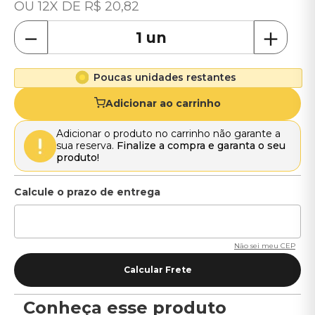
12
R$
20
,
82
－
＋
Poucas unidades restantes
Adicionar ao carrinho
Adicionar o produto no carrinho não garante a
sua reserva.
Finalize a compra e garanta o seu
produto!
Não sei meu CEP
Conheça esse produto