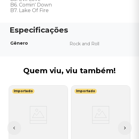
B6. Comin' Down

B7. Lake Of Fire
Gênero
Rock and Roll
Quem viu, viu também!
Importado
Importado
M
V
-
-
-
I
A
a