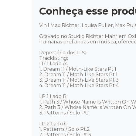
Conheça esse prod
Vinil Max Richter, Louisa Fuller, Max Ruis
Gravado no Studio Richter Mahr em Oxfo
humanas profundas em música, oferecend
Repertório dos LPs:

Tracklisting:

LP 1 Lado A: 

1. Dream 11 / Moth-Like Stars Pt.1

2. Dream 11 / Moth-Like Stars Pt.1

3. Dream 11 / Moth-Like Stars Pt.3

4. Dream 11 / Moth-Like Stars Pt.4

LP 1 Lado B:

1. Path 3 / Whose Name Is Written On Wa
2. Path 3 / Whose Name Is Written On Wa
3. Patterns / Solo Pt.1

LP 2 Lado C: 

1. Patterns / Solo Pt.2

2. Patterns / Solo Pt.3
