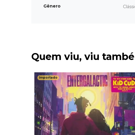
Gênero
Cláss
Quem viu, viu tamb
Importado
 BLUE
PARENTE)