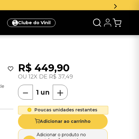
Clube do Vinil
R$
449
,
90
12
R$
37
,
49
cle
－
＋
Poucas unidades restantes
Adicionar ao carrinho
Adicionar o produto no