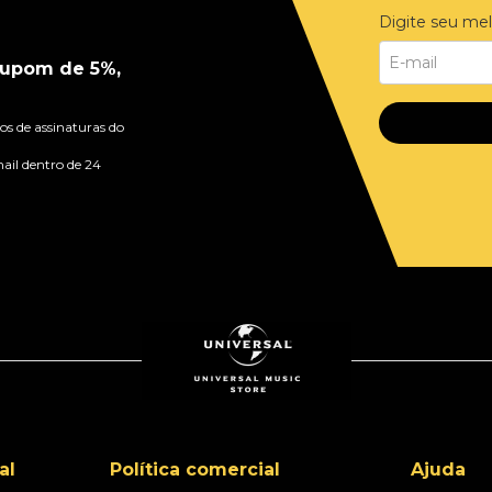
Digite seu mel
upom de 5%,
s de assinaturas do
ail dentro de 24
al
Política comercial
Ajuda