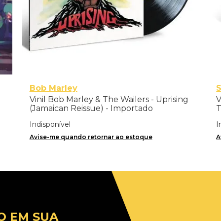
Bob Marley
S
Vinil Bob Marley & The Wailers - Uprising
V
(Jamaican Reissue) - Importado
T
Indisponível
I
Avise-me quando retornar ao estoque
A
O EM SUA