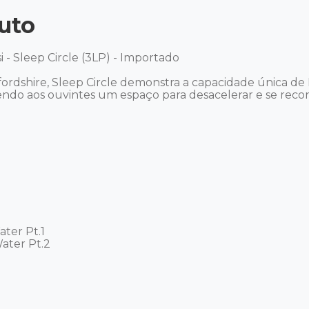
uto
i - Sleep Circle (3LP) - Importado

rdshire, Sleep Circle demonstra a capacidade única de M
o aos ouvintes um espaço para desacelerar e se recone
ter Pt.1

ter Pt.2
