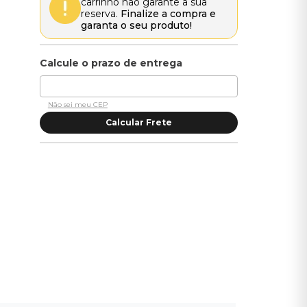
carrinho não garante a sua
reserva.
Finalize a compra e
garanta o seu produto!
Não sei meu CEP