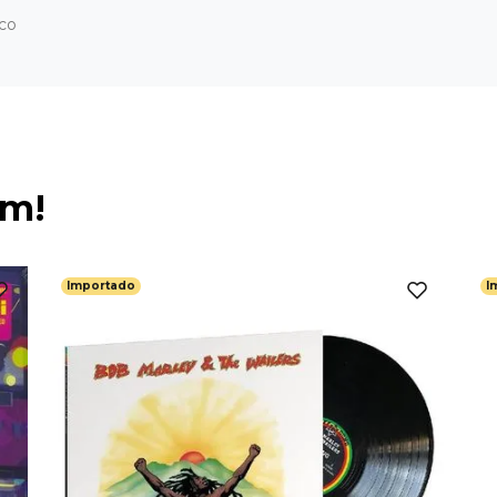
ico
ém!
Importado
I