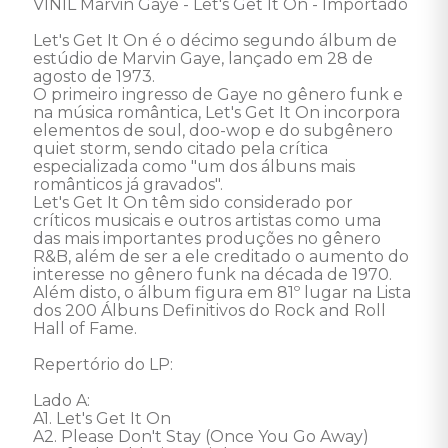
VINIL Marvin Gaye - Let's Get It On - Importado 

Let's Get It On é o décimo segundo álbum de 
estúdio de Marvin Gaye, lançado em 28 de 
agosto de 1973. 

O primeiro ingresso de Gaye no gênero funk e 
na música romântica, Let's Get It On incorpora 
elementos de soul, doo-wop e do subgênero 
quiet storm, sendo citado pela crítica 
especializada como "um dos álbuns mais 
românticos já gravados". 

Let's Get It On têm sido considerado por 
críticos musicais e outros artistas como uma 
das mais importantes produções no gênero 
R&B, além de ser a ele creditado o aumento do 
interesse no gênero funk na década de 1970. 
Além disto, o álbum figura em 81º lugar na Lista 
dos 200 Álbuns Definitivos do Rock and Roll 
Hall of Fame. 

Repertório do LP: 

Lado A: 

A1. Let's Get It On 

A2. Please Don't Stay (Once You Go Away) 
