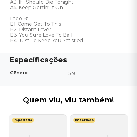
A3. If I Should Die Tonight 

A4. Keep Gettin' It On 

Lado B: 

B1. Come Get To This 

B2. Distant Lover 

B3. You Sure Love To Ball 

B4. Just To Keep You Satisfied
Gênero
Soul
Quem viu, viu também!
Importado
Importado
B
he
V