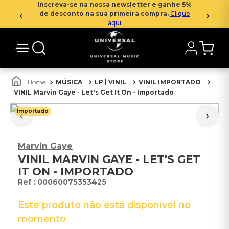
Inscreva-se na nossa newsletter e ganhe 5%
de desconto na sua primeira compra.
Clique
aqui
MÚSICA
LP | VINIL
VINIL IMPORTADO
VINIL Marvin Gaye - Let's Get It On - Importado
Importado
Marvin Gaye
VINIL MARVIN GAYE - LET'S GET
IT ON - IMPORTADO
:
00060075353425
Este produto não está disponível no
momento