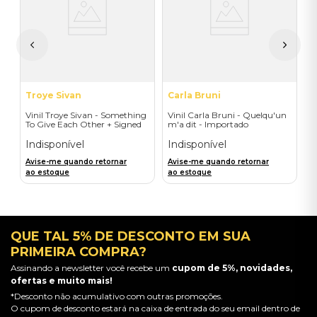
e
-
-
I
A
a
Troye Sivan
Carla Bruni
Vinil Troye Sivan - Something
Vinil Carla Bruni - Quelqu'un
To Give Each Other + Signed
m'a dit - Importado
Postcard - Importado
Indisponível
Indisponível
Avise-me quando retornar
Avise-me quando retornar
ao estoque
ao estoque
QUE TAL 5% DE DESCONTO EM SUA
PRIMEIRA COMPRA?
Assinando a newsletter você recebe um
cupom de 5%, novidades,
ofertas e muito mais!
*Desconto não acumulativo com outras promoções.
O cupom de desconto estará na caixa de entrada do seu email dentro de