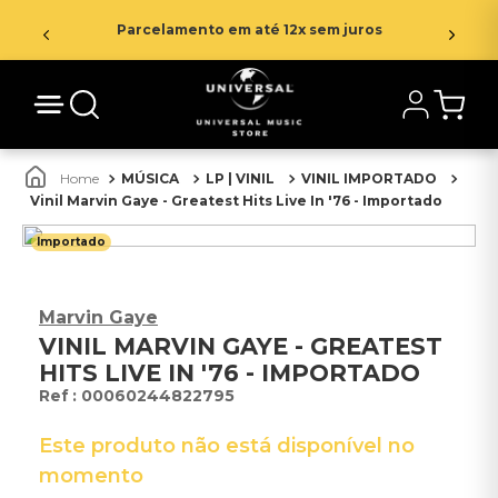
Parcelamento em até 12x sem juros
MÚSICA
LP | VINIL
VINIL IMPORTADO
Vinil Marvin Gaye - Greatest Hits Live In '76 - Importado
Importado
Marvin Gaye
VINIL MARVIN GAYE - GREATEST
HITS LIVE IN '76 - IMPORTADO
:
00060244822795
Este produto não está disponível no
momento