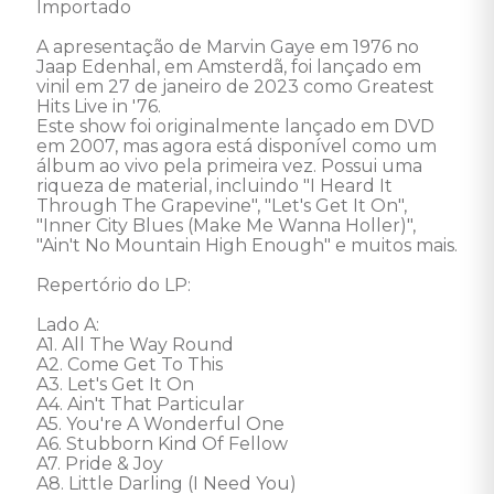
Importado 

A apresentação de Marvin Gaye em 1976 no 
Jaap Edenhal, em Amsterdã, foi lançado em 
vinil em 27 de janeiro de 2023 como Greatest 
Hits Live in '76.

Este show foi originalmente lançado em DVD 
em 2007, mas agora está disponível como um 
álbum ao vivo pela primeira vez. Possui uma 
riqueza de material, incluindo "I Heard It 
Through The Grapevine", "Let's Get It On", 
"Inner City Blues (Make Me Wanna Holler)", 
"Ain't No Mountain High Enough" e muitos mais.

Repertório do LP: 

Lado A: 

A1. All The Way Round 

A2. Come Get To This 

A3. Let's Get It On 

A4. Ain't That Particular 

A5. You're A Wonderful One 

A6. Stubborn Kind Of Fellow 

A7. Pride & Joy 

A8. Little Darling (I Need You) 
