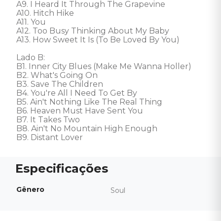
A9. I Heard It Through The Grapevine 

A10. Hitch Hike 

A11. You 

A12. Too Busy Thinking About My Baby 

A13. How Sweet It Is (To Be Loved By You) 

Lado B: 

B1. Inner City Blues (Make Me Wanna Holler) 

B2. What's Going On 

B3. Save The Children 

B4. You're All I Need To Get By 

B5. Ain't Nothing Like The Real Thing 

B6. Heaven Must Have Sent You 

B7. It Takes Two 

B8. Ain't No Mountain High Enough 

B9. Distant Lover
Gênero
Soul