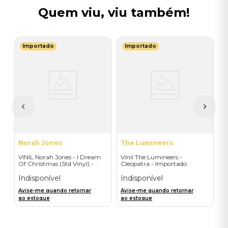
Quem viu, viu também!
Importado
Importado
S
V
(
I
I
A
a
Norah Jones
The Lumineers
VINIL Norah Jones - I Dream
Vinil The Lumineers -
Of Christmas (Std Vinyl) -
Cleopatra - Importado
Importado
Indisponível
Indisponível
Avise-me quando retornar
Avise-me quando retornar
ao estoque
ao estoque