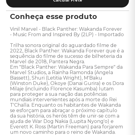
Conheça esse produto
Vinil Marvel - Black Panther: Wakanda Forever 
- Music From and Inspired By (2LP) - Importado 

Trilha sonora original do aguardado filme de 
2022, Black Panther: Wakanda Forever que é a 
sequência do filme de sucesso de bilheteria da 
Marvel de 2018, Pantera Negra. 

Em "Black Panther: Wakanda Para Sempre" da 
Marvel Studios, a Rainha Ramonda (Angela 
Bassett), Shuri (Letitia Wright), M'Baku 
(Winston Duke), Okoye (Danai Gurira) e os Dora 
Milaje (incluindo Florence Kasumba) lutam 
para proteger a sua nação das potências 
mundiais intervenientes após a morte do Rei 
T'Challa. Enquanto os habitantes de Wakanda 
se esforçam para abraçar o próximo capítulo 
da sua história, os heróis têm de unir-se com a 
ajuda de War Dog Nakia (Lupita Nyong'o) e 
Everett K. Ross (Martin Freeman) para forjarem 
um novo caminho para o reino de Wakanda. 