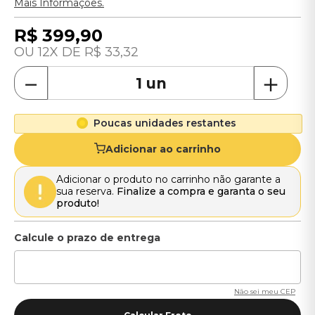
Mais Informações.
R$
399
,
90
12
R$
33
,
32
－
＋
Poucas unidades restantes
Adicionar ao carrinho
Adicionar o produto no carrinho não garante a
sua reserva.
Finalize a compra e garanta o seu
produto!
Não sei meu CEP