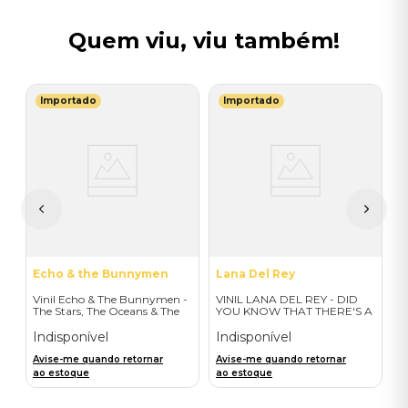
Quem viu, viu também!
Importado
Importado
J
V
H
I
A
a
Echo & the Bunnymen
Lana Del Rey
Vinil Echo & The Bunnymen -
VINIL LANA DEL REY - DID
The Stars, The Oceans & The
YOU KNOW THAT THERE'S A
Moon (Double Vinyl Standard)
TUNNEL UNDER OCEAN
- Importado
BLVD (ALT COVER EXPLICIT/
Indisponível
Indisponível
2LP) - IMPORTADO
Avise-me quando retornar
Avise-me quando retornar
ao estoque
ao estoque