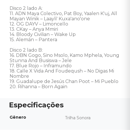
Disco 2 lado A: 

11. ADN Maya Colectivo, Pat Boy, Yaalen K'uj, All 
Mayan Winik – Laayli' Kuxa'ano'one 

12. OG DAYV – Limoncello 

13. CKay – Anya Mmiri 

14. Bloody Civilian – Wake Up 

15. Alemán – Pantera 

Disco 2 lado B: 

16. DBN Gogo, Sino Msolo, Kamo Mphela, Young 
Stunna And Busiswa – Jele 

17. Blue Rojo – Inframundo 

18. Calle X Vida And Foudeqush – No Digas Mi 
Nombre 

19. Guadalupe de Jesús Chan Poot – Mi Pueblo 

20. Rihanna – Born Again
Gênero
Trilha Sonora