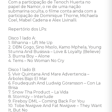
Com a participação de Tenoch Huerta no 
papel de Namor, o rei de uma nação 
submarina oculta, o filme conta ainda com a 
participação de Dominique Thorne, Michaela 
Coel, Mabel Cadena e Alex Livinalli. 

Repertório dos LPs: 

Disco 1 lado A: 

1. Rihanna – Lift Me Up 

2. DBN Gogo, Sino Msolo, Kamo Mphela, Young 
Stunna And Busiswa – Love & Loyalty (Believe) 

3. Burna Boy – Alone 

4. Tems – No Woman No Cry 

Disco 1 lado B: 

5. Vivir Quintana And Mare Advertencia – 
Árboles Bajo El Mar 

6. Foudeqush And Ludwig Göransson – Con La 
Brisa 

7. Snow Tha Product – La Vida 

8. Stormzy – Interlude 

9. Fireboy DML – Coming Back For You 

10. Tobe Nwigwe And Fat Nwigwe – They Want 
It, But No 
