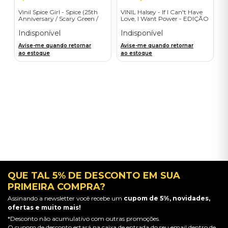
Vinil Spice Girl - Spice (25th
VINIL Halsey - If I Can't Have
Anniversary / Scary Green /
Love, I Want Power - EDIÇÃO
1LP) - Importado
LIMITADA EXCLUSIVA
TRANSPARENT ORANGE
Indisponível
Indisponível
Avise-me quando retornar
Avise-me quando retornar
ao estoque
ao estoque
QUE TAL 5% DE DESCONTO EM SUA
PRIMEIRA COMPRA?
Assinando a newsletter você recebe um
cupom de 5%, novidades,
ofertas e muito mais!
*Desconto não acumulativo com outras promoções.
O cupom de desconto estará na caixa de entrada do seu email dentro de