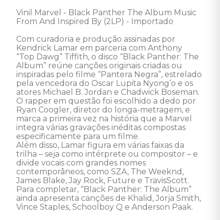
Vinil Marvel - Black Panther The Album Music 
From And Inspired By (2LP) - Importado 

Com curadoria e produção assinadas por 
Kendrick Lamar em parceria com Anthony 
“Top Dawg” Tiffith, o disco “Black Panther: The 
Album” reúne canções originais criadas ou 
inspiradas pelo filme “Pantera Negra”, estrelado 
pela vencedora do Oscar Lupita Nyong’o e os 
atores Michael B. Jordan e Chadwick Boseman. 
O rapper em questão foi escolhido a dedo por 
Ryan Coogler, diretor do longa-metragem, e 
marca a primeira vez na história que a Marvel 
integra várias gravações inéditas compostas 
especificamente para um filme. 

Além disso, Lamar figura em várias faixas da 
trilha – seja como intérprete ou compositor – e 
divide vocais com grandes nomes 
contemporâneos, como SZA, The Weeknd, 
James Blake, Jay Rock, Future e TravisScott. 
Para completar, “Black Panther: The Album” 
ainda apresenta canções de Khalid, Jorja Smith, 
Vince Staples, Schoolboy Q e Anderson Paak.  
