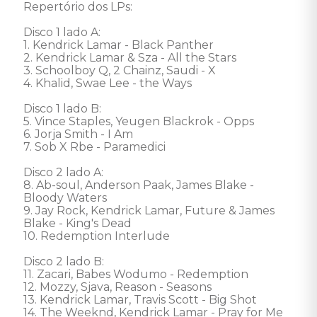
Repertório dos LPs: 

Disco 1 lado A: 

1. Kendrick Lamar - Black Panther 

2. Kendrick Lamar & Sza - All the Stars 

3. Schoolboy Q, 2 Chainz, Saudi - X 

4. Khalid, Swae Lee - the Ways 

Disco 1 lado B: 

5. Vince Staples, Yeugen Blackrok - Opps 

6. Jorja Smith - I Am 

7. Sob X Rbe - Paramedici 

Disco 2 lado A: 

8. Ab-soul, Anderson Paak, James Blake - 
Bloody Waters 

9. Jay Rock, Kendrick Lamar, Future & James 
Blake - King's Dead 

10. Redemption Interlude 

Disco 2 lado B: 

11. Zacari, Babes Wodumo - Redemption 

12. Mozzy, Sjava, Reason - Seasons 

13. Kendrick Lamar, Travis Scott - Big Shot 

14. The Weeknd, Kendrick Lamar - Pray for Me