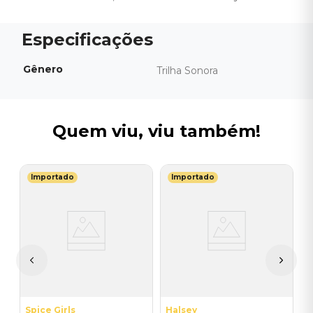
Gênero
Trilha Sonora
Quem viu, viu também!
Importado
Importado
R
V
A
D
I
A
a
Spice Girls
Halsey