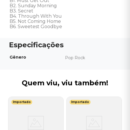
B1. Must Get Out 

B2. Sunday Morning 

B3. Secret 

B4. Through With You 

B5. Not Coming Home 

B6. Sweetest Goodbye
Gênero
Pop Rock
Quem viu, viu também!
Importado
Importado
L
V
Y
T
B
I
2