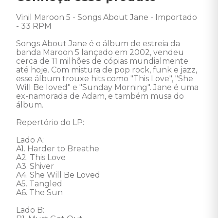
Vinil Maroon 5 - Songs About Jane - Importado 
- 33 RPM 

Songs About Jane é o álbum de estreia da 
banda Maroon 5 lançado em 2002, vendeu 
cerca de 11 milhões de cópias mundialmente 
até hoje. Com mistura de pop rock, funk e jazz, 
esse álbum trouxe hits como "This Love", "She 
Will Be loved" e "Sunday Morning". Jane é uma 
ex-namorada de Adam, e também musa do 
álbum. 

Repertório do LP: 

Lado A: 

A1. Harder to Breathe 

A2. This Love 

A3. Shiver 

A4. She Will Be Loved 

A5. Tangled 

A6. The Sun 

Lado B: 
