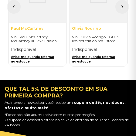
A
a
Paul McCartney
Olivia Rodrigo
Vinil Paul McCartney -
Vinil Olivia Rodrigo - GUTS -
McCartney III - 3x3 Edition
limited edition red - store
(1LP) - Importado
exclusive - Importado
Indisponível
Indisponível
Avise-me quando retornar
Avise-me quando retornar
ao estoque
ao estoque
QUE TAL 5% DE DESCONTO EM SUA
PRIMEIRA COMPRA?
Assinando a newsletter você recebe um
cupom de 5%, novidades,
ofertas e muito mais!
*Desconto não acumulativo com outras promoções.
O cupom de desconto estará na caixa de entrada do seu email dentro de
24 horas.