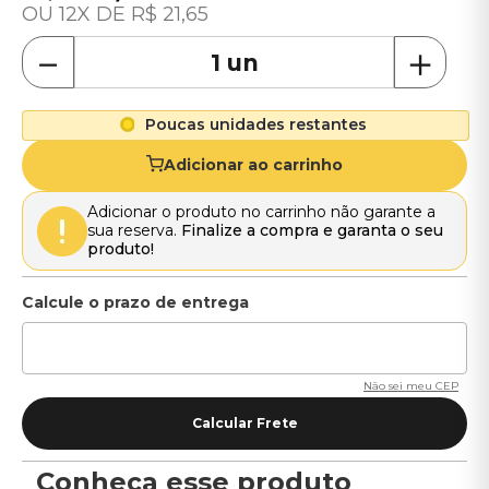
12
R$
21
,
65
－
＋
Poucas unidades restantes
Adicionar ao carrinho
Adicionar o produto no carrinho não garante a
sua reserva.
Finalize a compra e garanta o seu
produto!
Não sei meu CEP
Conheça esse produto