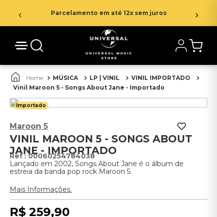
Parcelamento em até 12x sem juros
MÚSICA
LP | VINIL
VINIL IMPORTADO
Vinil Maroon 5 - Songs About Jane - Importado
Importado
Maroon 5
VINIL MAROON 5 - SONGS ABOUT
JANE - IMPORTADO
:
00060254784038
Lançado em 2002, Songs About Jane é o álbum de
estreia da banda pop rock Maroon 5.
Mais Informações.
R$
259
,
90